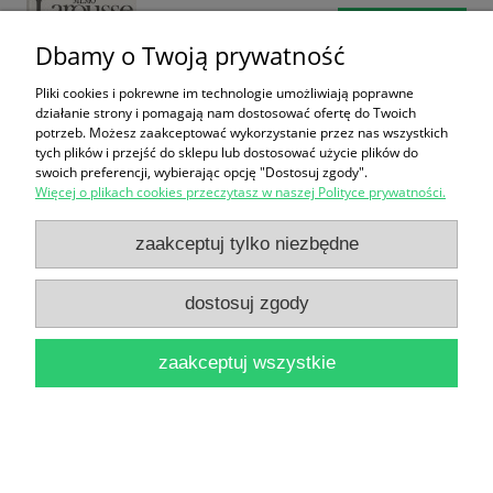
do koszyka
Dbamy o Twoją prywatność
Pliki cookies i pokrewne im technologie umożliwiają poprawne
działanie strony i pomagają nam dostosować ofertę do Twoich
potrzeb. Możesz zaakceptować wykorzystanie przez nas wszystkich
tych plików i przejść do sklepu lub dostosować użycie plików do
swoich preferencji, wybierając opcję "Dostosuj zgody".
Więcej o plikach cookies przeczytasz w naszej Polityce prywatności.
Encyklopedia Muzyczna PWM a b część biograficzna
zaakceptuj tylko niezbędne
/ Elżbieta Dziębowska (red.)
19,90 zł
dostosuj zgody
do koszyka
zaakceptuj wszystkie