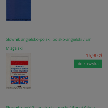
Słownik angielsko-polski, polsko-angielski / Emil
Mizgalski
16,90 zł
do koszyka
Słownik część 2 : polsko-francuski / Paweł Kalina