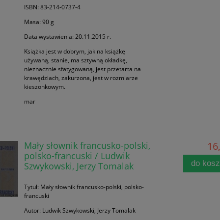
ISBN: 83-214-0737-4
Masa: 90 g
Data wystawienia: 20.11.2015 r.
Książka jest w dobrym, jak na książkę
używaną, stanie, ma sztywną okładkę,
nieznacznie sfatygowaną, jest przetarta na
krawędziach, zakurzona, jest w rozmiarze
kieszonkowym.
mar
Mały słownik francusko-polski,
16,
polsko-francuski / Ludwik
do kos
Szwykowski, Jerzy Tomalak
Tytuł: Mały słownik francusko-polski, polsko-
francuski
Autor: Ludwik Szwykowski, Jerzy Tomalak