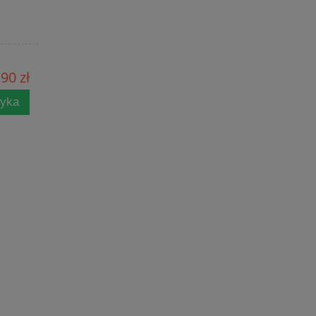
90 zł
zyka