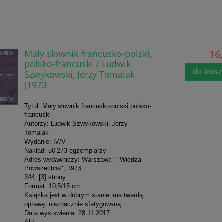
Mały słownik francusko-polski,
16,
polsko-francuski / Ludwik
do kos
Szwykowski, Jerzy Tomalak
(1973
Tytuł: Mały słownik francusko-polski polsko-
francuski
Autorzy: Ludwik Szwykowski, Jerzy
Tomalak
Wydanie: IV/V
Nakład: 50 273 egzemplarzy
Adres wydawniczy: Warszawa : "Wiedza
Powszechna", 1973
344, [3] strony
Format: 10,5/15 cm
Książka jest w dobrym stanie, ma twardą
oprawę, nieznacznie sfatygowaną.
Data wystawienia: 28.11.2017
Ald.