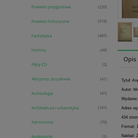
Powieści przygodowe
(220)
Powieści historyczne
(516)
Fantastyka
(465)
Horrory
(49)
Opis
Płyty CD
(2)
Aforyzmy, przysłowia
(41)
Tytuł: An
Autor: M
Archeologia
(41)
Wydanie:
Architektura i urbanistyka
(181)
Adres wy
434 stro
Astronomia
(70)
Format: 
Nakład: 
Audiobooki
(2)