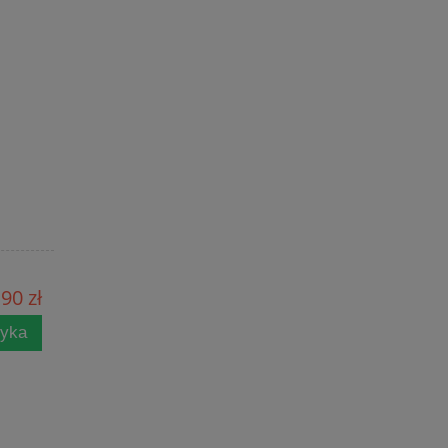
90 zł
zyka