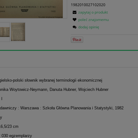
1982010027102020
zapytaj o produkt
poleć znajomemu
dodaj opinię
gielsko-polski słownik wybranej terminologii ekonomicznej
onika Woytowicz-Neymann, Danuta Hubner, Wojciech Hubner
 I
dawniczy : Warszawa : Szkoła Główna Planowania i Statystyki, 1982
ny
16,5/23 cm
2 030 egzemplarzy