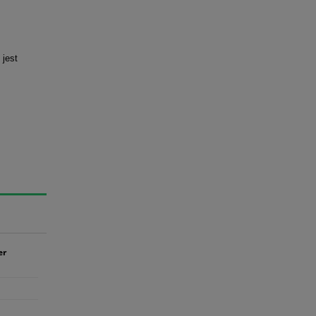
 jest
er