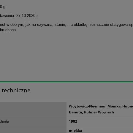
0 g
awienia: 27.10.2020 r.
jest w dobrym, jak na używaną, stanie, ma okładkę nieznacznie sfatygowaną,
abrudzona.
 techniczne
Woytowicz-Neymann Monika, Hubn
Danuta, Hubner Wojciech
dania
1982
miękka