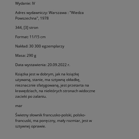
Wydanie: IV
Adres wydawniczy: Warszawa : "Wiedza
Powszechna", 1978
344, [3] stron
Format: 11/15 cm
Nakład: 30 300 egzemplarzy
Masa: 290 g
Data wystawienia: 20.09.2022 r.
Książka jest w dobrym, jak na książkę
używaną, stanie, ma sztywną okładkę,
nieznacznie sfatygowaną, jest przetarta na
krawędziach, na niektórych stronach widoczne
zacieki po zalaniu.
mar
Świetny słownik francusko-polski, polsko-
francuski, ma poręczny, mały rozmiar, jest w
sztywnej oprawie.