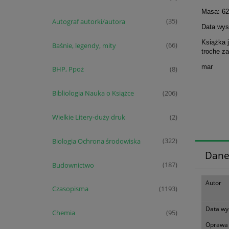
Masa: 62
Autograf autorki/autora
(35)
Data wyst
Książka 
Baśnie, legendy, mity
(66)
troche z
mar
BHP, Ppoż
(8)
Bibliologia Nauka o Książce
(206)
Wielkie Litery-duży druk
(2)
Biologia Ochrona środowiska
(322)
Dane
Budownictwo
(187)
Autor
Czasopisma
(1193)
Data wy
Chemia
(95)
Oprawa