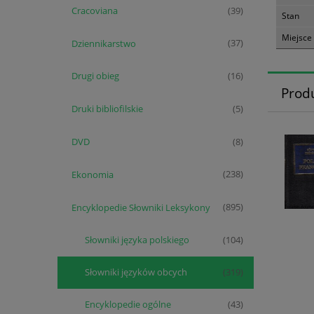
Cracoviana
(39)
Stan
Miejsce
Dziennikarstwo
(37)
Drugi obieg
(16)
Prod
Druki bibliofilskie
(5)
DVD
(8)
Ekonomia
(238)
Encyklopedie Słowniki Leksykony
(895)
Słowniki języka polskiego
(104)
Słowniki języków obcych
(319)
Encyklopedie ogólne
(43)