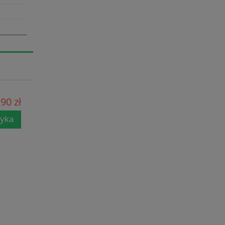
90 zł
zyka