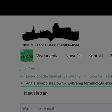
Wydarzenia
Nowości
Kontakt
Skup książek
Jesteś w:
»
»
Encyklopedie Słowniki Leksykony
Słowniki jęz
»
Angielsko-polski słownik wybranej terminologii 
Newsletter