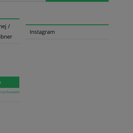
ej /
Instagram
ubner
a
przechowalni