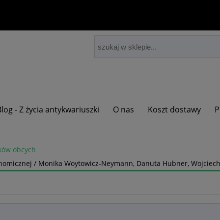
Blog - Z życia antykwariuszki
O nas
Koszt dostawy
P
yków obcych
ekonomicznej / Monika Woytowicz-Neymann, Danuta Hubner, Wojciec