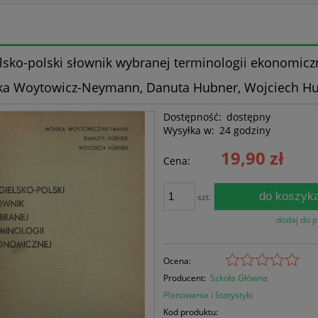
lsko-polski słownik wybranej terminologii ekonomiczn
a Woytowicz-Neymann, Danuta Hubner, Wojciech H
Dostępność:
dostępny
Wysyłka w:
24 godziny
19,90 zł
Cena:
do koszyk
szt.
dodaj do 
Ocena:
Producent:
Szkoła Główna
Planowania i Statystyki
Kod produktu: