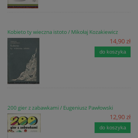
Kobieto ty wieczna istoto / Mikołaj Kozakiewicz
14,90 zł
do koszyka
200 gier z zabawkami / Eugeniusz Pawłowski
12,90 zł
do koszyka