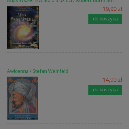
Atlas Wszechświata dla dzieci / Robert Burnham
19,90 zł
do koszyka
Awicenna / Stefan Weinfeld
14,90 zł
do koszyka