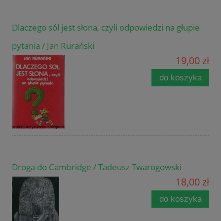
Dlaczego sól jest słona, czyli odpowiedzi na głupie
pytania / Jan Rurański
19,00 zł
do koszyka
Droga do Cambridge / Tadeusz Twarogowski
18,00 zł
do koszyka