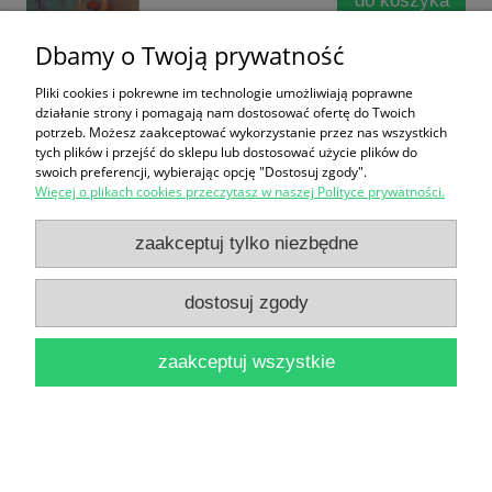
do koszyka
Dbamy o Twoją prywatność
Pliki cookies i pokrewne im technologie umożliwiają poprawne
działanie strony i pomagają nam dostosować ofertę do Twoich
potrzeb. Możesz zaakceptować wykorzystanie przez nas wszystkich
tych plików i przejść do sklepu lub dostosować użycie plików do
swoich preferencji, wybierając opcję "Dostosuj zgody".
Więcej o plikach cookies przeczytasz w naszej Polityce prywatności.
Inferno! : Tales of Fantasy & Adventure : Issue 6 /
Praca zbiorowa
zaakceptuj tylko niezbędne
48,90 zł
dostosuj zgody
do koszyka
zaakceptuj wszystkie