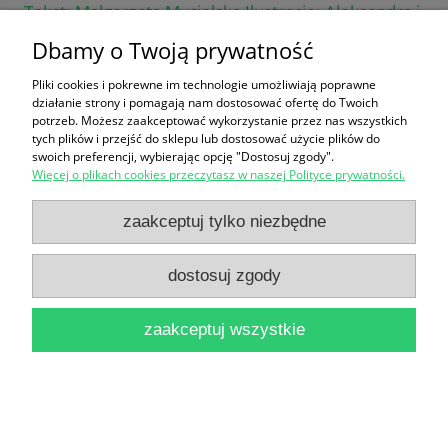
Tekst: Małgorzata Mycielska Ilustracje: Aleksandra i
Dbamy o Twoją prywatność
Daniel Mizielińscy
41,90 zł
Pliki cookies i pokrewne im technologie umożliwiają poprawne
działanie strony i pomagają nam dostosować ofertę do Twoich
do koszyka
potrzeb. Możesz zaakceptować wykorzystanie przez nas wszystkich
tych plików i przejść do sklepu lub dostosować użycie plików do
swoich preferencji, wybierając opcję "Dostosuj zgody".
Więcej o plikach cookies przeczytasz w naszej Polityce prywatności.
zaakceptuj tylko niezbędne
dostosuj zgody
Michał Strogow / Verne Jules
19,00 zł
zaakceptuj wszystkie
do koszyka