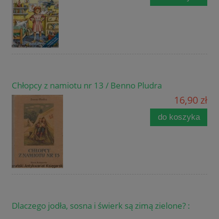
Chłopcy z namiotu nr 13 / Benno Pludra
16,90 zł
do koszyka
Dlaczego jodła, sosna i świerk są zimą zielone? :