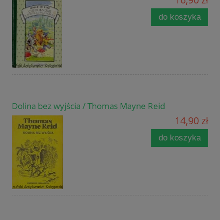
do koszyka
Dolina bez wyjścia / Thomas Mayne Reid
14,90 zł
do koszyka