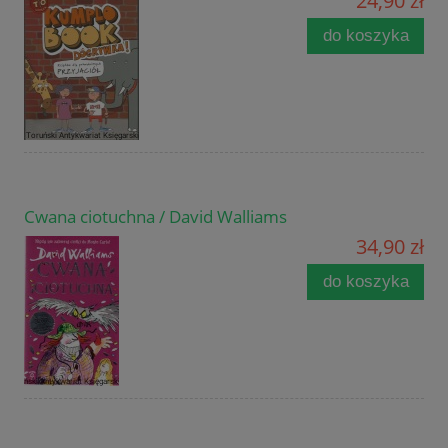
24,90 zł
do koszyka
Cwana ciotuchna / David Walliams
34,90 zł
do koszyka