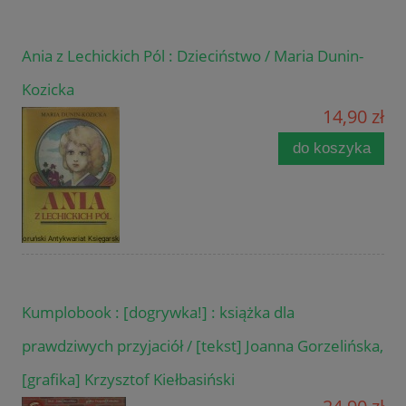
Ania z Lechickich Pól : Dzieciństwo / Maria Dunin-
Kozicka
14,90 zł
do koszyka
Kumplobook : [dogrywka!] : książka dla
prawdziwych przyjaciół / [tekst] Joanna Gorzelińska,
[grafika] Krzysztof Kiełbasiński