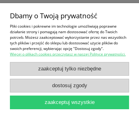
Workbook / Robert O'Neill, Hugh Templeton, Alan
Dbamy o Twoją prywatność
C McLean
Pliki cookies i pokrewne im technologie umożliwiają poprawne
28,90 zł
działanie strony i pomagają nam dostosować ofertę do Twoich
potrzeb. Możesz zaakceptować wykorzystanie przez nas wszystkich
do koszyka
tych plików i przejść do sklepu lub dostosować użycie plików do
swoich preferencji, wybierając opcję "Dostosuj zgody".
Więcej o plikach cookies przeczytasz w naszej Polityce prywatności.
Language Activator Workbook / Susan Maingay,
zaakceptuj tylko niezbędne
Chris Tribble
dostosuj zgody
24,90 zł
do koszyka
zaakceptuj wszystkie