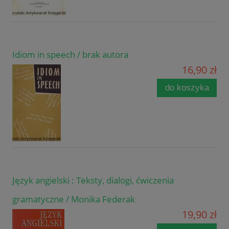
Idiom in speech / brak autora
16,90 zł
do koszyka
Język angielski : Teksty, dialogi, ćwiczenia
gramatyczne / Monika Federak
19,90 zł