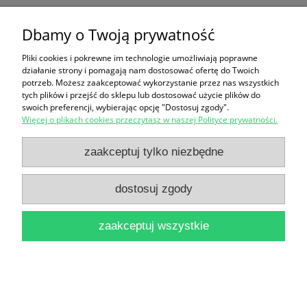
Dbamy o Twoją prywatność
Encyklopedia gwiazd polskiego sportu / Dariusz
Pliki cookies i pokrewne im technologie umożliwiają poprawne
Matyja
działanie strony i pomagają nam dostosować ofertę do Twoich
potrzeb. Możesz zaakceptować wykorzystanie przez nas wszystkich
25,00 zł
tych plików i przejść do sklepu lub dostosować użycie plików do
swoich preferencji, wybierając opcję "Dostosuj zgody".
do koszyka
Więcej o plikach cookies przeczytasz w naszej Polityce prywatności.
zaakceptuj tylko niezbędne
dostosuj zgody
zaakceptuj wszystkie
Encyklopedia historii gospodarczej Polski do 1945
roku Komplet tomy 1-2
42,00 zł