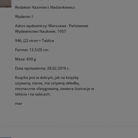
Redaktor: Kazimierz Maślankiewicz
Wydanie: I
Adres wydawniczy: Warszawa : Państwowe
Wydawnictwo Naukowe, 1957
946, [2] stron + Tablice
Format: 13,5/20 cm
Masa: 830 g
Data wystawienia: 28.02.2016 r.
Książka jest w dobrym, jak na książkę
używaną, stanie, ma sztywną okładkę,
nieznacznie sfatygowaną, zawiera ilustracje w
tekście i na tabicach.
mar