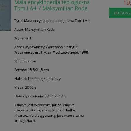
Mała encyklopedia teologiczna
19,
Tom I A-Ł / Maksymilian Rode
do kos
Tytuł: Mała encyklopedia teologiczna Tom I A-Ł
Autor: Maksymilian Rode
Wydanie: I
Adres wydawniczy: Warszawa : Instytut
Wydawniczy im. Frycza Modrzewskiego, 1988
996, [2] stron
Format: 15,5/21,5 cm
Nakład: 10 000 egzemplarzy
Masa: 2000 g
Data wystawienia: 07.01.2017 r.
Książka jest w dobrym, jak na książkę
używaną, stanie, ma sztywną okładkę,
nieznacznie sfatygowaną, jest przetarta na
krawędziach.