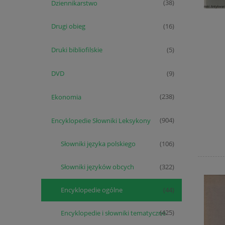
Dziennikarstwo
(38)
Drugi obieg
(16)
Druki bibliofilskie
(5)
DVD
(9)
Ekonomia
(238)
Encyklopedie Słowniki Leksykony
(904)
Słowniki języka polskiego
(106)
Słowniki języków obcych
(322)
Encyklopedie ogólne
(44)
Encyklopedie i słowniki tematyczne
(425)