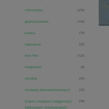
Informatyka
(250)
Językoznawstwo
(140)
Judaica
(18)
Kalendarze
(22)
Kino Film
(125)
Kolejnictwo
(8)
Komiksy
(97)
Komplety dzieł wielotomowych
(22)
Książki o książkach, księgarniach,
(58)
bibliotekach i antykwariatach