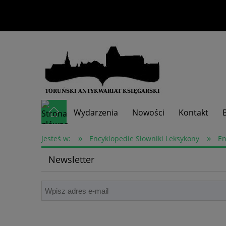
Wydarzenia
Nowości
Kontakt
»
»
Skup książek
Jesteś w:
Encyklopedie Słowniki Leksykony
En
Newsletter