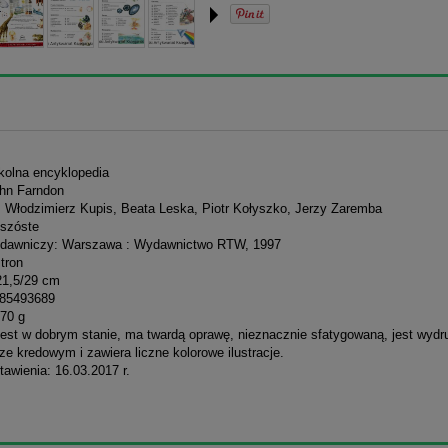
zkolna encyklopedia
ohn Farndon
: Włodzimierz Kupis, Beata Leska, Piotr Kołyszko, Jerzy Zaremba
szóste
dawniczy: Warszawa : Wydawnictwo RTW, 1997
stron
21,5/29 cm
385493689
70 g
jest w dobrym stanie, ma twardą oprawę, nieznacznie sfatygowaną, jest wyd
ze kredowym i zawiera liczne kolorowe ilustracje.
awienia: 16.03.2017 r.