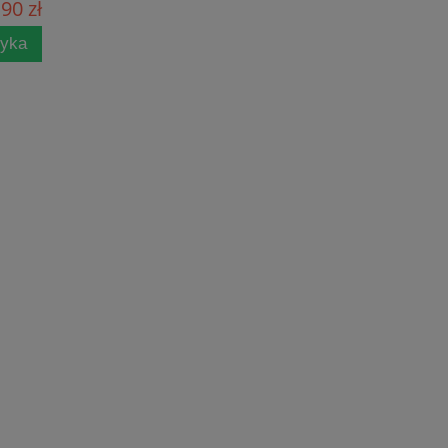
90 zł
zyka