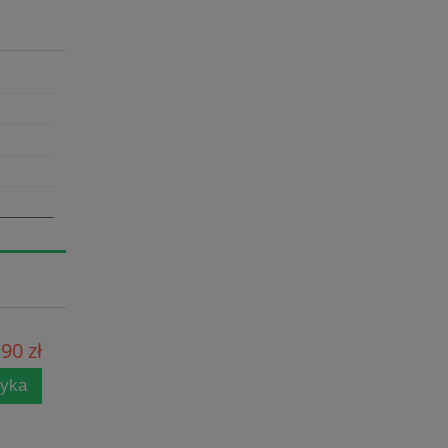
90 zł
zyka