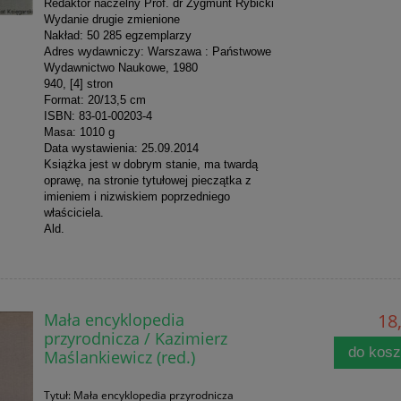
Redaktor naczelny Prof. dr Zygmunt Rybicki
Wydanie drugie zmienione
Nakład: 50 285 egzemplarzy
Adres wydawniczy: Warszawa : Państwowe
Wydawnictwo Naukowe, 1980
940, [4] stron
Format: 20/13,5 cm
ISBN: 83-01-00203-4
Masa: 1010 g
Data wystawienia: 25.09.2014
Książka jest w dobrym stanie, ma twardą
oprawę, na stronie tytułowej pieczątka z
imieniem i nizwiskiem poprzedniego
właściciela.
Ald.
Mała encyklopedia
18,
przyrodnicza / Kazimierz
do kos
Maślankiewicz (red.)
Tytuł: Mała encyklopedia przyrodnicza