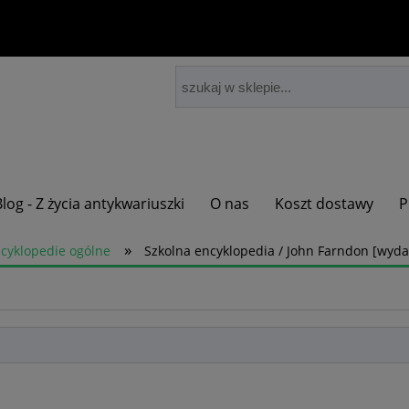
Blog - Z życia antykwariuszki
O nas
Koszt dostawy
P
»
cyklopedie ogólne
Szkolna encyklopedia / John Farndon [wyda