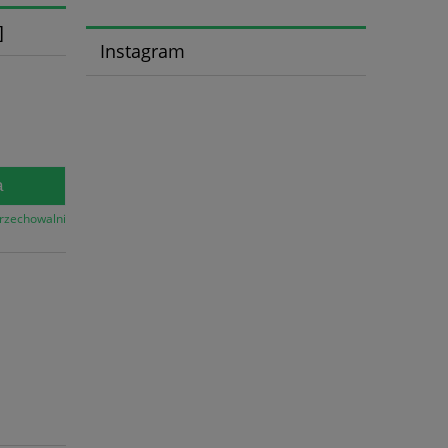
]
Instagram
a
przechowalni