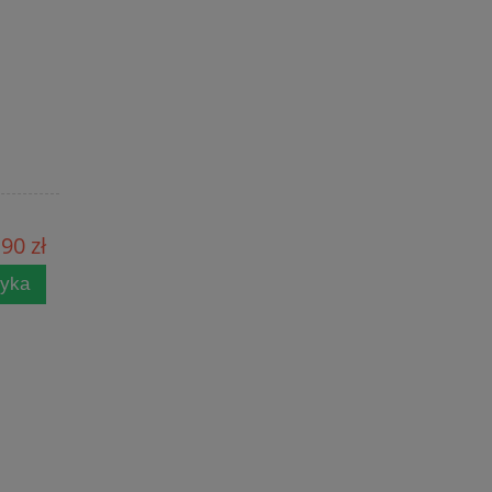
90 zł
zyka