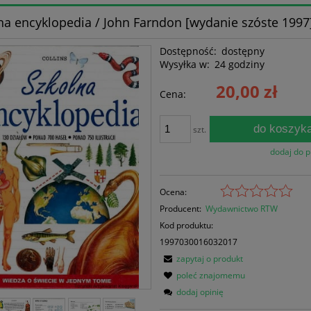
na encyklopedia / John Farndon [wydanie szóste 1997
Dostępność:
dostępny
Wysyłka w:
24 godziny
20,00 zł
Cena:
do koszyk
szt.
dodaj do 
Ocena:
Producent:
Wydawnictwo RTW
Kod produktu:
1997030016032017
zapytaj o produkt
poleć znajomemu
dodaj opinię