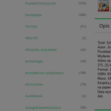
Powieści historyczne
(522)
Fantastyka
(480)
Opis
Horrory
(51)
Płyty CD
(2)
Tytuł: S
Autor: J
Aforyzmy, przysłowia
(42)
Przekład
Wydanie 
Adres wy
Archeologia
(43)
271, [1] 
Format: 
Architektura i urbanistyka
(186)
ISBN: 8
Masa: 14
Książka 
Astronomia
(70)
na papier
Data wyst
Audiobooki
(2)
Ald.
Autograf autorki/autora
(36)