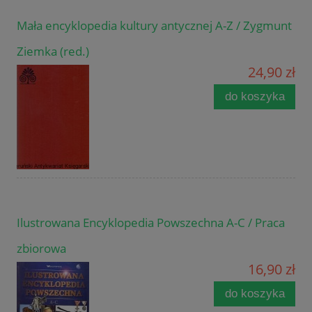
Mała encyklopedia kultury antycznej A-Z / Zygmunt
Ziemka (red.)
24,90 zł
do koszyka
Ilustrowana Encyklopedia Powszechna A-C / Praca
zbiorowa
16,90 zł
do koszyka