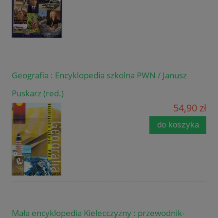
Geografia : Encyklopedia szkolna PWN / Janusz
Puskarz (red.)
54,90 zł
do koszyka
Mała encyklopedia Kielecczyzny : przewodnik-