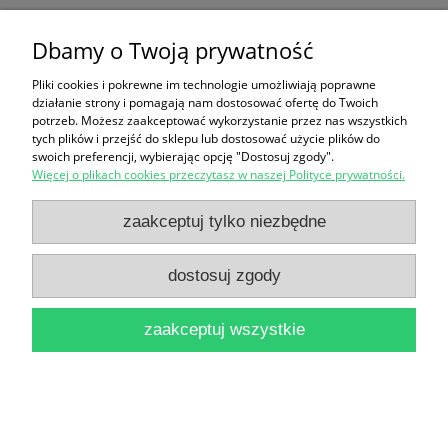
informator
Dbamy o Twoją prywatność
13,90 zł
Pliki cookies i pokrewne im technologie umożliwiają poprawne
do koszyka
działanie strony i pomagają nam dostosować ofertę do Twoich
potrzeb. Możesz zaakceptować wykorzystanie przez nas wszystkich
tych plików i przejść do sklepu lub dostosować użycie plików do
swoich preferencji, wybierając opcję "Dostosuj zgody".
Więcej o plikach cookies przeczytasz w naszej Polityce prywatności.
zaakceptuj tylko niezbędne
Pochodzenie życia : Encyklopedia "Wiedza I Życie" /
dostosuj zgody
Clint Twist
zaakceptuj wszystkie
16,90 zł
do koszyka