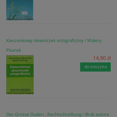
Kieszonkowy słowniczek ortograficzny / Walery
Pisarek
14,90 zł
do koszyka
Der Grosse Duden : Rechtschreibung / Brak autora