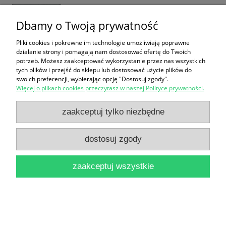
38,00 zł
Dbamy o Twoją prywatność
do koszyka
Pliki cookies i pokrewne im technologie umożliwiają poprawne
działanie strony i pomagają nam dostosować ofertę do Twoich
potrzeb. Możesz zaakceptować wykorzystanie przez nas wszystkich
tych plików i przejść do sklepu lub dostosować użycie plików do
swoich preferencji, wybierając opcję "Dostosuj zgody".
Więcej o plikach cookies przeczytasz w naszej Polityce prywatności.
zaakceptuj tylko niezbędne
Bildworterbuch Deutsch Englisch : Picture
Dictionary German English
dostosuj zgody
12,90 zł
zaakceptuj wszystkie
do koszyka