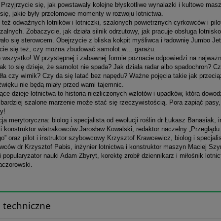
Przyjrzycie się, jak powstawały kolejne błyskotliwe wynalazki i kultowe masz
 się, jakie były przełomowe momenty w rozwoju lotnictwa.
też odważnych lotników i lotniczki, szalonych powietrznych cyrkowców i pil
alnych. Zobaczycie, jak działa silnik odrzutowy, jak pracuje obsługa lotnisko
ało się sterowcem. Obejrzycie z bliska kokpit myśliwca i ładownię Jumbo Jet
cie się też, czy można zbudować samolot w… garażu.
ie wszystko! W przystępnej i zabawnej formie poznacie odpowiedzi na najważn
jak to się dzieje, że samolot nie spada? Jak działa radar albo spadochron? C
ła czy wirnik? Czy da się latać bez napędu? Ważne pojęcia takie jak przeci
źwięku nie będą miały przed wami tajemnic.
ce dzieje lotnictwa to historia niezliczonych wzlotów i upadków, która dowod
jbardziej szalone marzenie może stać się rzeczywistością. Pora zapiąć pasy,
y!
ja merytoryczna: biolog i specjalista od ewolucji roślin dr Łukasz Banasiak, i
 i konstruktor wiatrakowców Jarosław Kowalski, redaktor naczelny „Przeglądu
o” oraz pilot i instruktor szybowcowy Krzysztof Krawcewicz, biolog i specjali
wców dr Krzysztof Pabis, inżynier lotnictwa i konstruktor maszyn Maciej Sz
 i popularyzator nauki Adam Zbyryt, korektę zrobił dziennikarz i miłośnik lotni
aczorowski.
 techniczne