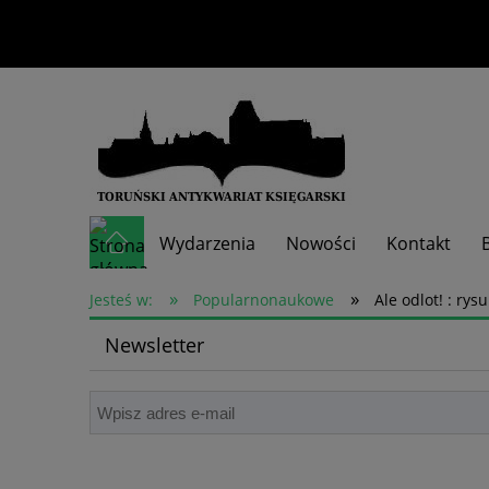
Wydarzenia
Nowości
Kontakt
»
»
Skup książek
Jesteś w:
Popularnonaukowe
Ale odlot! : ry
Newsletter