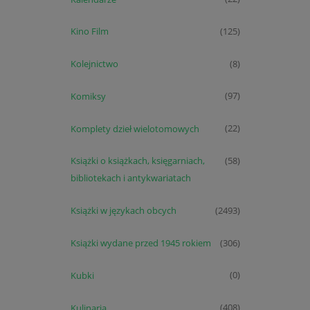
Kino Film
(125)
Kolejnictwo
(8)
Komiksy
(97)
Komplety dzieł wielotomowych
(22)
Książki o książkach, księgarniach,
(58)
bibliotekach i antykwariatach
Książki w językach obcych
(2493)
Książki wydane przed 1945 rokiem
(306)
Kubki
(0)
Kulinaria
(408)