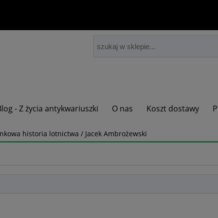
Blog - Z życia antykwariuszki
O nas
Koszt dostawy
P
sunkowa historia lotnictwa / Jacek Ambrożewski