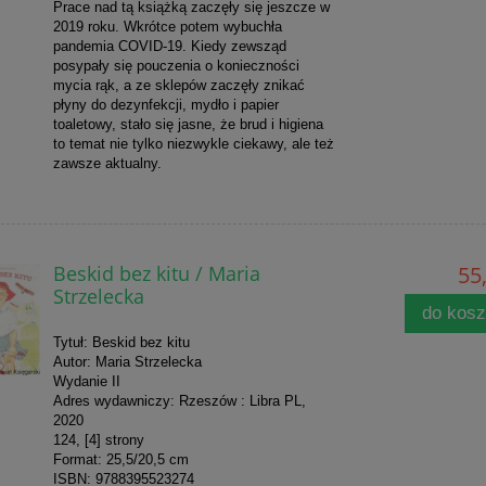
Prace nad tą książką zaczęły się jeszcze w
2019 roku. Wkrótce potem wybuchła
pandemia COVID-19. Kiedy zewsząd
posypały się pouczenia o konieczności
mycia rąk, a ze sklepów zaczęły znikać
płyny do dezynfekcji, mydło i papier
toaletowy, stało się jasne, że brud i higiena
to temat nie tylko niezwykle ciekawy, ale też
zawsze aktualny.
Beskid bez kitu / Maria
55,
Strzelecka
do kos
Tytuł: Beskid bez kitu
Autor: Maria Strzelecka
Wydanie II
Adres wydawniczy: Rzeszów : Libra PL,
2020
124, [4] strony
Format: 25,5/20,5 cm
ISBN: 9788395523274