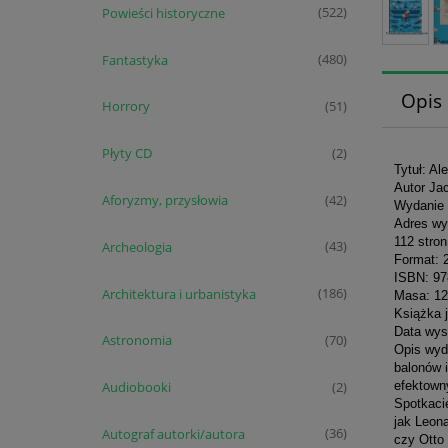
Powieści historyczne
(522)
Fantastyka
(480)
Opis
Horrory
(51)
Płyty CD
(2)
Tytuł: Al
Autor Ja
Aforyzmy, przysłowia
(42)
Wydanie 
Adres wy
112 stron
Archeologia
(43)
Format: 
ISBN: 9
Architektura i urbanistyka
(186)
Masa: 12
Książka j
Data wys
Astronomia
(70)
Opis wyda
balonów 
efektown
Audiobooki
(2)
Spotkacie
jak Leona
Autograf autorki/autora
(36)
czy Otto 