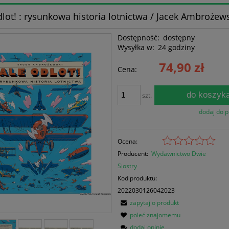
dlot! : rysunkowa historia lotnictwa / Jacek Ambrożew
Dostępność:
dostępny
Wysyłka w:
24 godziny
74,90 zł
Cena:
do koszyk
szt.
dodaj do 
Ocena:
Producent:
Wydawnictwo Dwie
Siostry
Kod produktu:
2022030126042023
zapytaj o produkt
poleć znajomemu
dodaj opinię