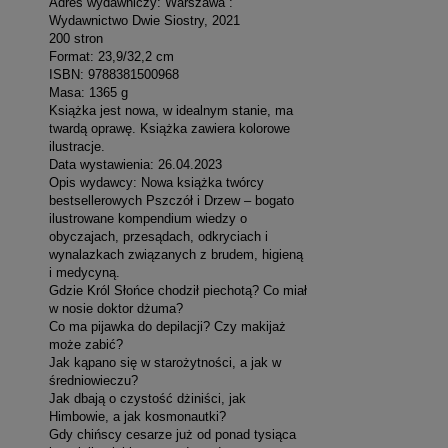
Adres wydawniczy: Warszawa :
Wydawnictwo Dwie Siostry, 2021
200 stron
Format: 23,9/32,2 cm
ISBN: 9788381500968
Masa: 1365 g
Książka jest nowa, w idealnym stanie, ma
twardą oprawę. Książka zawiera kolorowe
ilustracje.
Data wystawienia: 26.04.2023
Opis wydawcy: Nowa książka twórcy
bestsellerowych Pszczół i Drzew – bogato
ilustrowane kompendium wiedzy o
obyczajach, przesądach, odkryciach i
wynalazkach związanych z brudem, higieną
i medycyną.
Gdzie Król Słońce chodził piechotą? Co miał
w nosie doktor dżuma?
Co ma pijawka do depilacji? Czy makijaż
może zabić?
Jak kąpano się w starożytności, a jak w
średniowieczu?
Jak dbają o czystość dżiniści, jak
Himbowie, a jak kosmonautki?
Gdy chińscy cesarze już od ponad tysiąca