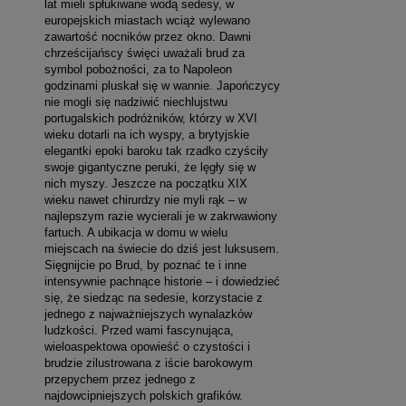
lat mieli spłukiwane wodą sedesy, w
europejskich miastach wciąż wylewano
zawartość nocników przez okno. Dawni
chrześcijańscy święci uważali brud za
symbol pobożności, za to Napoleon
godzinami pluskał się w wannie. Japończycy
nie mogli się nadziwić niechlujstwu
portugalskich podróżników, którzy w XVI
wieku dotarli na ich wyspy, a brytyjskie
elegantki epoki baroku tak rzadko czyściły
swoje gigantyczne peruki, że lęgły się w
nich myszy. Jeszcze na początku XIX
wieku nawet chirurdzy nie myli rąk – w
najlepszym razie wycierali je w zakrwawiony
fartuch. A ubikacja w domu w wielu
miejscach na świecie do dziś jest luksusem.
Sięgnijcie po Brud, by poznać te i inne
intensywnie pachnące historie – i dowiedzieć
się, że siedząc na sedesie, korzystacie z
jednego z najważniejszych wynalazków
ludzkości. Przed wami fascynująca,
wieloaspektowa opowieść o czystości i
brudzie zilustrowana z iście barokowym
przepychem przez jednego z
najdowcipniejszych polskich grafików.