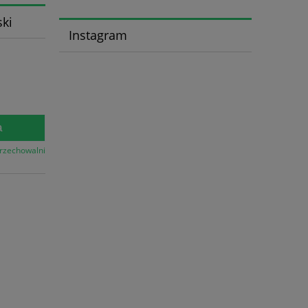
ski
Instagram
a
przechowalni