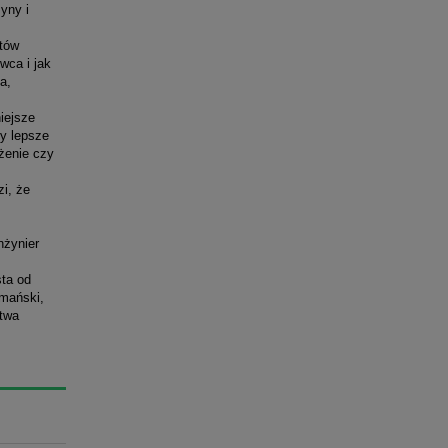
yny i
otów
wca i jak
a,
iejsze
zy lepsze
ążenie czy
zi, że
nżynier
sta od
ymański,
ctwa