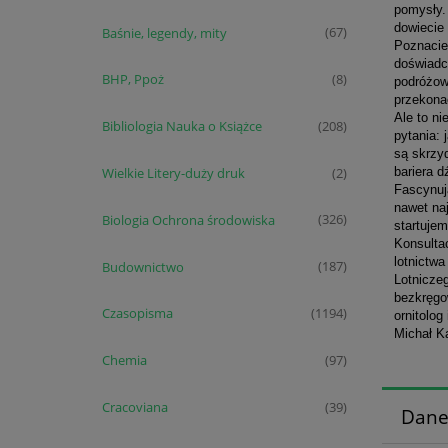
pomysły. 
dowiecie
Baśnie, legendy, mity
(67)
Poznacie 
doświadcz
BHP, Ppoż
(8)
podróżow
przekona
Ale to n
Bibliologia Nauka o Książce
(208)
pytania: 
są skrzyd
bariera d
Wielkie Litery-duży druk
(2)
Fascynują
nawet na
Biologia Ochrona środowiska
(326)
startujem
Konsultac
lotnictwa
Budownictwo
(187)
Lotniczeg
bezkręgo
Czasopisma
(1194)
ornitolog
Michał K
Chemia
(97)
Cracoviana
(39)
Dane