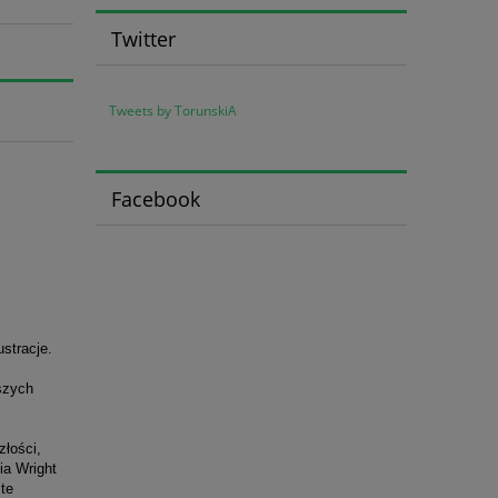
Twitter
Tweets by TorunskiA
Facebook
stracje.
wszych
złości,
ia Wright
ite