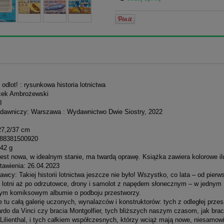
e odlot! : rysunkowa historia lotnictwa
cek Ambrożewski
I
dawniczy: Warszawa : Wydawnictwo Dwie Siostry, 2022
27,2/37 cm
788381500920
42 g
est nowa, w idealnym stanie, ma twardą oprawę. Książka zawiera kolorowe ilu
tawienia: 26.04.2023
wcy: Takiej historii lotnictwa jeszcze nie było! Wszystko, co lata – od pier
i lotni aż po odrzutowce, drony i samolot z napędem słonecznym – w jednym
ym komiksowym albumie o podboju przestworzy.
 tu całą galerię uczonych, wynalazców i konstruktorów: tych z odległej przes
rdo da Vinci czy bracia Montgolfier, tych bliższych naszym czasom, jak brac
Lilienthal, i tych całkiem współczesnych, którzy wciąż mają nowe, niesamow