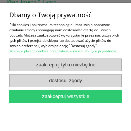
Khan, Joseph P. Lynch
42,90 zł
Dbamy o Twoją prywatność
do koszyka
Pliki cookies i pokrewne im technologie umożliwiają poprawne
działanie strony i pomagają nam dostosować ofertę do Twoich
potrzeb. Możesz zaakceptować wykorzystanie przez nas wszystkich
tych plików i przejść do sklepu lub dostosować użycie plików do
swoich preferencji, wybierając opcję "Dostosuj zgody".
Więcej o plikach cookies przeczytasz w naszej Polityce prywatności.
zaakceptuj tylko niezbędne
Hepatologia kompendium / Jerzy A. Polański
dostosuj zgody
16,90 zł
do koszyka
zaakceptuj wszystkie