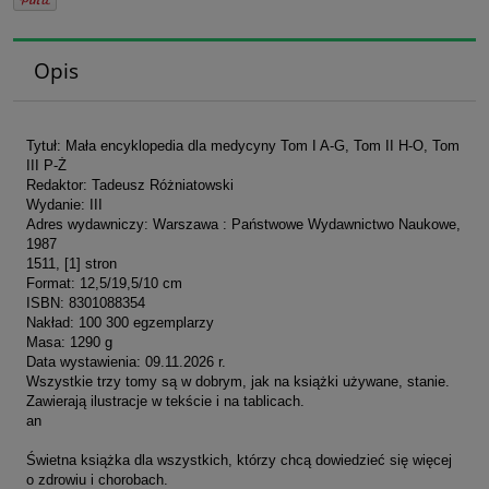
Opis
Tytuł: Mała encyklopedia dla medycyny Tom I A-G, Tom II H-O, Tom
III P-Ż
Redaktor: Tadeusz Różniatowski
Wydanie: III
Adres wydawniczy: Warszawa : Państwowe Wydawnictwo Naukowe,
1987
1511, [1] stron
Format: 12,5/19,5/10 cm
ISBN: 8301088354
Nakład: 100 300 egzemplarzy
Masa: 1290 g
Data wystawienia: 09.11.2026 r.
Wszystkie trzy tomy są w dobrym, jak na książki używane, stanie.
Zawierają ilustracje w tekście i na tablicach.
an
Świetna książka dla wszystkich, którzy chcą dowiedzieć się więcej
o zdrowiu i chorobach.