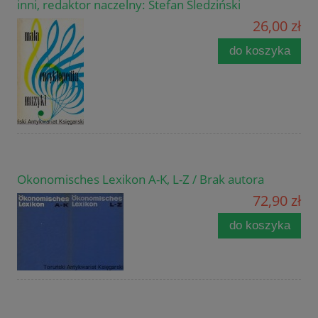
inni, redaktor naczelny: Stefan Śledziński
26,00 zł
do koszyka
Okonomisches Lexikon A-K, L-Z / Brak autora
72,90 zł
do koszyka