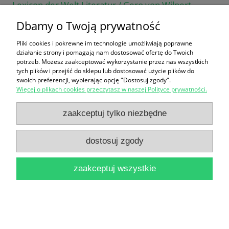
Lexicon der Welt Literatur / Gero von Wilpert
64,90 zł
Dbamy o Twoją prywatność
do koszyka
Pliki cookies i pokrewne im technologie umożliwiają poprawne
działanie strony i pomagają nam dostosować ofertę do Twoich
potrzeb. Możesz zaakceptować wykorzystanie przez nas wszystkich
tych plików i przejść do sklepu lub dostosować użycie plików do
swoich preferencji, wybierając opcję "Dostosuj zgody".
Więcej o plikach cookies przeczytasz w naszej Polityce prywatności.
zaakceptuj tylko niezbędne
Korperkultur und Sport : Kleine Enzyklopedie /
dostosuj zgody
Praca zbiorowa
29,90 zł
zaakceptuj wszystkie
do koszyka