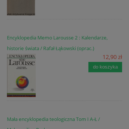
Encyklopedia Memo Larousse 2 : Kalendarze,
historie świata / Rafał Łąkowski (oprac.)
12,90 zł
do koszyka
Mała encyklopedia teologiczna Tom I A-Ł /