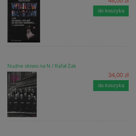
48,00 zł
do koszyka
Nudne słowo na N / Rafał Żak
34,00 zł
do koszyka