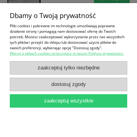
Dbamy o Twoją prywatność
Pliki cookies i pokrewne im technologie umożliwiają poprawne
działanie strony i pomagają nam dostosować ofertę do Twoich
potrzeb. Możesz zaakceptować wykorzystanie przez nas wszystkich
tych plików i przejść do sklepu lub dostosować użycie plików do
swoich preferencji, wybierając opcję "Dostosuj zgody".
Suomen Luonto No 3 1977 / Praca zbiorowa
Więcej o plikach cookies przeczytasz w naszej Polityce prywatności.
25,00 zł
zaakceptuj tylko niezbędne
do koszyka
dostosuj zgody
zaakceptuj wszystkie
Wymarzone jezioro Darwina : dramat w jeziorze