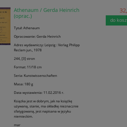
Athenaum / Gerda Heinrich
32,
(oprac.)
do kos
Tytuł: Athenaum
Opracowanie: Gerda Heinrich
Adres wydawniczy: Leipzig : Verlag Philipp
Reclam jun., 1978
244, [3] stron
Format: 11/18 cm
Seria: Kunstwissenschaften
Masa: 180 g
Data wystawienia: 11.02.2016 r.
Książka jest w dobrym, jak na książkę
używaną, stanie, ma okładkę nieznacznie
sfatygowaną, jest napisana w języku
niemieckim.
mar