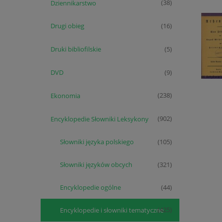
Dziennikarstwo
(38)
Drugi obieg
(16)
Druki bibliofilskie
(5)
DVD
(9)
Ekonomia
(238)
Encyklopedie Słowniki Leksykony
(902)
Słowniki języka polskiego
(105)
Słowniki języków obcych
(321)
Encyklopedie ogólne
(44)
Encyklopedie i słowniki tematyczne
(425)