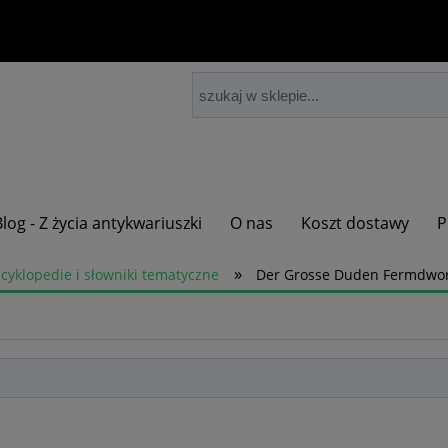
Blog - Z życia antykwariuszki
O nas
Koszt dostawy
P
»
cyklopedie i słowniki tematyczne
Der Grosse Duden Fermdwort