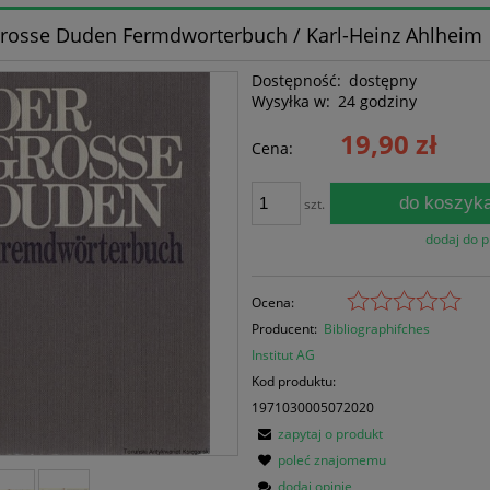
rosse Duden Fermdworterbuch / Karl-Heinz Ahlheim
Dostępność:
dostępny
Wysyłka w:
24 godziny
19,90 zł
Cena:
do koszyk
szt.
dodaj do 
Ocena:
Producent:
Bibliographifches
Institut AG
Kod produktu:
1971030005072020
zapytaj o produkt
poleć znajomemu
dodaj opinię