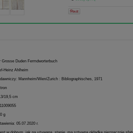
er Grosse Duden Fermdworterbuch
rl-Heinz Ahlheim
dawniczy: Mannheim/Wien/Zurich : Bibliographisches, 1971
stron
13/19,5 cm
11009055
0 g
awienia: 05.07.2020 r.
jest w dobrym, jak na używaną, stanie, ma sztywną okładkę nieznacznie sfa