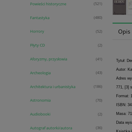
Powieści historyczne
(521)
Fantastyka
(480)
Opis
Horrory
(52)
Płyty CD
(2)
Aforyzmy, przysłowia
(41)
Tytuł: D
Autor: Ka
Archeologia
(43)
Adres wy
Architektura i urbanistyka
(186)
771, [3] 
Format: 
Astronomia
(70)
ISBN: 34
Masa: 71
Audiobooki
(2)
Data wyst
Autograf autorki/autora
(36)
Książka 