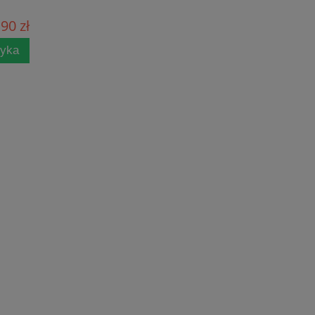
90 zł
zyka