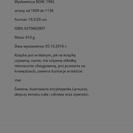
Wydawnicza BGW, 1992
strony od 1009 do 1136
Format: 19,5/29 cm
ISBN: 8370663907
Masa: 610 g
Data wystawienia: 05.10.2016 r.
Książka jest w dobrym, jak na książkę
używaną, stanie, ma sztywną okładkę,
nieznacznie sfatygowaną, jest przetarta na
krawędziach, zawiera ilustracje w tekście.
mar
Świetna, ilustrowana encyklopedia Larousse,
dotyczy tematu ciała i zdrowia oraz żywności.