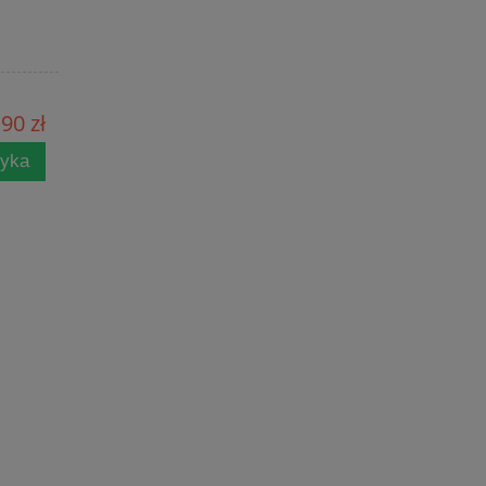
90 zł
zyka