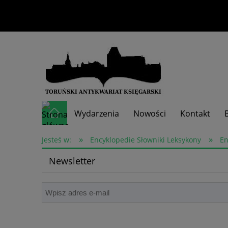
Wydarzenia
Nowości
Kontakt
»
»
Skup książek
Jesteś w:
Encyklopedie Słowniki Leksykony
En
Newsletter