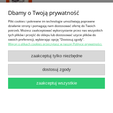
Dbamy o Twoją prywatność
Pliki cookies i pokrewne im technologie umożliwiają poprawne
działanie strony i pomagają nam dostosować ofertę do Twoich
Wygrać Polskę 1914-1918 / Tomasz Schramm
potrzeb. Możesz zaakceptować wykorzystanie przez nas wszystkich
tych plików i przejść do sklepu lub dostosować użycie plików do
[Dzieje Narodu i Państwa Polskiego]
swoich preferencji, wybierając opcję "Dostosuj zgody".
25,00 zł
Więcej o plikach cookies przeczytasz w naszej Polityce prywatności.
do koszyka
zaakceptuj tylko niezbędne
dostosuj zgody
zaakceptuj wszystkie
Słownik niemiecko-polski, polsko-niemiecki / Marta
Salamończyk (oprac.)