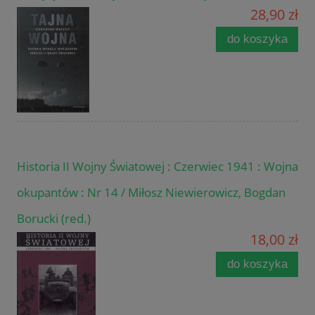
28,90 zł
do koszyka
Historia II Wojny Światowej : Czerwiec 1941 : Wojna
okupantów : Nr 14 / Miłosz Niewierowicz, Bogdan
Borucki (red.)
18,00 zł
do koszyka