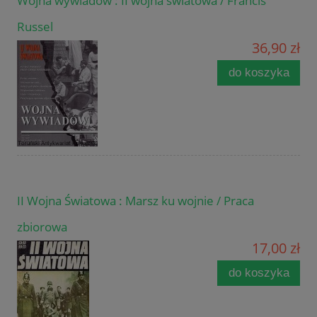
Wojna wywiadów : II wojna światowa / Francis
Russel
36,90 zł
do koszyka
II Wojna Światowa : Marsz ku wojnie / Praca
zbiorowa
17,00 zł
do koszyka