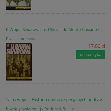
II Wojna Światowa : od Sycylii do Monte Cassino /
Praca zbiorowa
17,00 zł
do koszyka
Tajna wojna : Historia operacji specjalnych podczas
II wojny światowej / Roderick Bailey