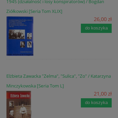
1945 (działalność i losy konspiratorów) / Bogdan
Ziółkowski [Seria Tom XLIX]
26,00 zł
do koszyka
Elżbieta Zawacka "Zelma", "Sulica", "Zo" / Katarzyna
Minczykowska [Seria Tom L]
21,00 zł
do koszyka