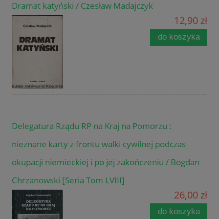
Dramat katyński / Czesław Madajczyk
12,90 zł
do koszyka
Delegatura Rządu RP na Kraj na Pomorzu :
nieznane karty z frontu walki cywilnej podczas
okupacji niemieckiej i po jej zakończeniu / Bogdan
Chrzanowski [Seria Tom LVIII]
26,00 zł
do koszyka