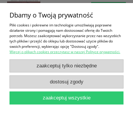
do koszyka
Dbamy o Twoją prywatność
Pliki cookies i pokrewne im technologie umożliwiają poprawne
działanie strony i pomagają nam dostosować ofertę do Twoich
potrzeb. Możesz zaakceptować wykorzystanie przez nas wszystkich
tych plików i przejść do sklepu lub dostosować użycie plików do
swoich preferencji, wybierając opcję "Dostosuj zgody".
Więcej o plikach cookies przeczytasz w naszej Polityce prywatności.
Historia II Wojny Światowej : Kościół katolicki wobec
zaakceptuj tylko niezbędne
okupacji : Nr 17 / Miłosz Niewierowicz, Bogdan
dostosuj zgody
Borucki (red.)
18,00 zł
zaakceptuj wszystkie
do koszyka