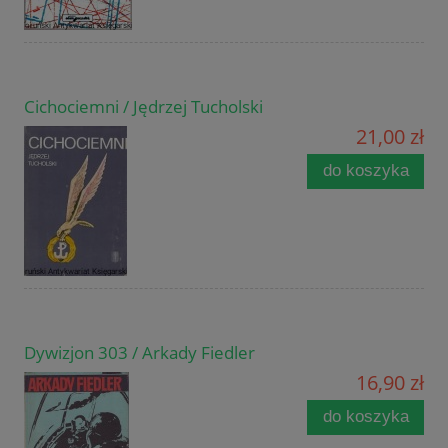
Cichociemni / Jędrzej Tucholski
21,00 zł
do koszyka
Dywizjon 303 / Arkady Fiedler
16,90 zł
do koszyka