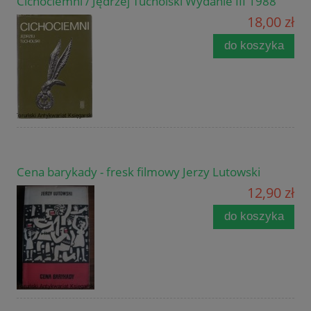
Cichociemni / Jędrzej Tucholski Wydanie III 1988
18,00 zł
do koszyka
Cena barykady - fresk filmowy Jerzy Lutowski
12,90 zł
do koszyka