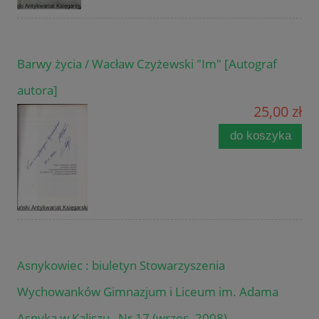
Barwy życia / Wacław Czyżewski "Im" [Autograf
autora]
25,00 zł
do koszyka
Asnykowiec : biuletyn Stowarzyszenia
Wychowanków Gimnazjum i Liceum im. Adama
Asnyka w Kaliszu , Nr 17 (wrzes. 2008)