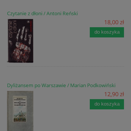
Czytanie z dłoni / Antoni Reński
18,00 zł
do koszyka
Dyliżansem po Warszawie / Marian Podkowiński
12,90 zł
do koszyka