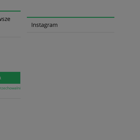
wsze
Instagram
a
przechowalni