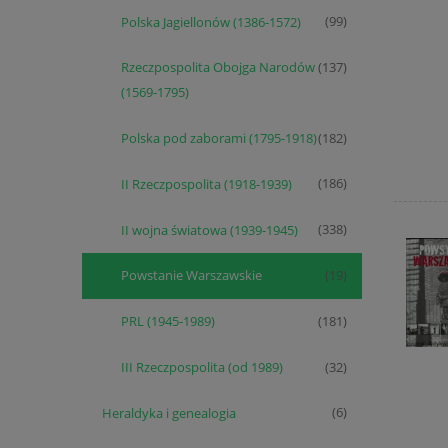
Polska Jagiellonów (1386-1572)
(99)
Rzeczpospolita Obojga Narodów
(137)
(1569-1795)
Polska pod zaborami (1795-1918)
(182)
II Rzeczpospolita (1918-1939)
(186)
II wojna światowa (1939-1945)
(338)
Powstanie Warszawskie
(19)
PRL (1945-1989)
(181)
III Rzeczpospolita (od 1989)
(32)
Heraldyka i genealogia
(6)