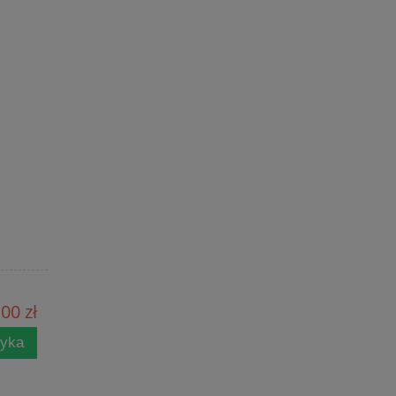
00 zł
zyka