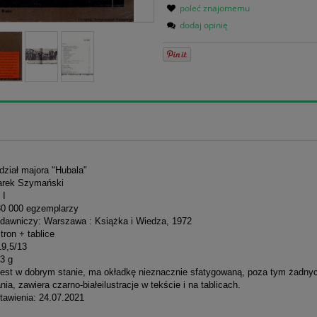
poleć znajomemu
dodaj opinię
dział majora "Hubala"
arek Szymański
 I
30 000 egzemplarzy
dawniczy: Warszawa : Książka i Wiedza, 1972
stron + tablice
19,5/13
3 g
jest w dobrym stanie, ma okładkę nieznacznie sfatygowaną, poza tym żadny
ia, zawiera czarno-białeilustracje w tekście i na tablicach.
tawienia: 24.07.2021