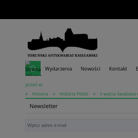
Wydarzenia
Nowości
Kontakt
Skup książek
Jesteś w:
»
»
»
Historia
Historia Polski
II wojna światowa 
Newsletter