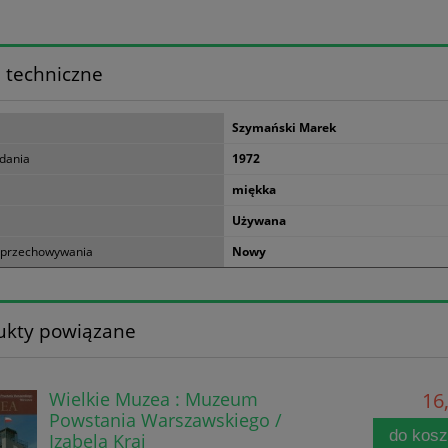
 techniczne
Szymański Marek
dania
1972
miękka
Używana
 przechowywania
Nowy
ukty powiązane
Wielkie Muzea : Muzeum
16,
Powstania Warszawskiego /
do kos
Izabela Kraj