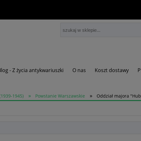
Blog - Z życia antykwariuszki
O nas
Koszt dostawy
P
»
»
(1939-1945)
Powstanie Warszawskie
Oddział majora "Hub