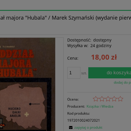
ał majora "Hubala" / Marek Szymański (wydanie pier
Dostępność:
dostępny
Wysyłka w:
24 godziny
18,00 zł
Cena:
do koszyk
szt.
dodaj do 
Ocena:
Producent:
Książka i Wiedza
Kod produktu:
1972010024072021
zapytaj o produkt