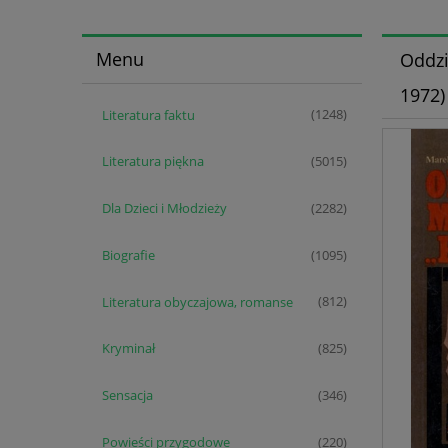
Menu
Oddzi
1972)
Literatura faktu
(1248)
Literatura piękna
(5015)
Dla Dzieci i Młodzieży
(2282)
Biografie
(1095)
Literatura obyczajowa, romanse
(812)
Kryminał
(825)
Sensacja
(346)
Powieści przygodowe
(220)