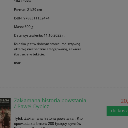
104 strony
Format: 21/29 cm
ISBN: 9788311132474
Masa: 690 g
Data wystawienia: 11.10.2022 r.
Książka jest w dobrym stanie, ma sztywną
okładkę nieznacznie sfatygowaną, zawiera
ilustracje w tekście.
mar
Zakłamana historia powstania
20,
/ Paweł Dybicz
do kos
Tytuł: Zakłamana historia powstania : Kto
opowiada za śmierć 200 tysięcy cywilów