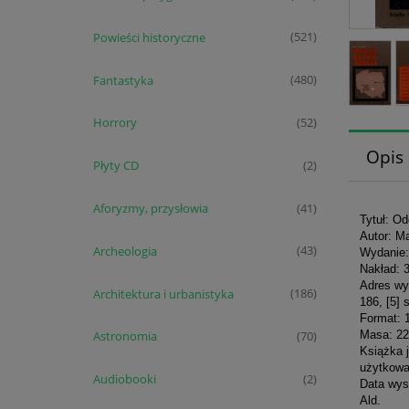
Powieści historyczne
(521)
Fantastyka
(480)
Horrory
(52)
Opis
Płyty CD
(2)
Aforyzmy, przysłowia
(41)
Tytuł: Od
Autor: M
Archeologia
(43)
Wydanie:
Nakład: 
Adres wy
Architektura i urbanistyka
(186)
186, [5] 
Format: 
Masa: 22
Astronomia
(70)
Książka 
użytkowan
Audiobooki
(2)
Data wys
Ald.