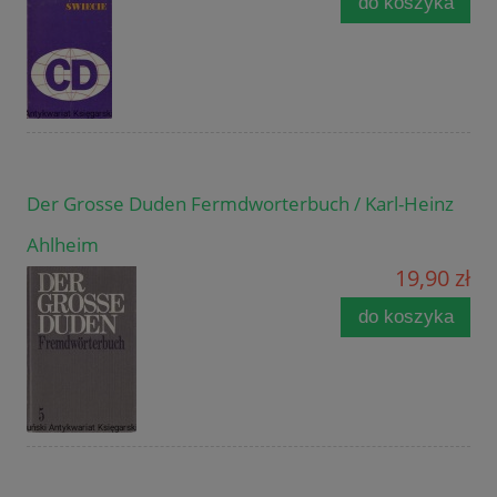
do koszyka
Der Grosse Duden Fermdworterbuch / Karl-Heinz
Ahlheim
19,90 zł
do koszyka