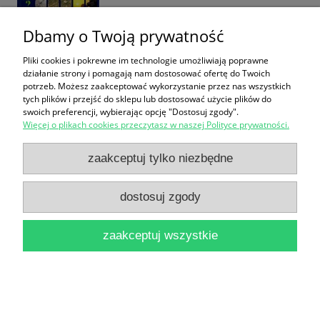
Dbamy o Twoją prywatność
Pliki cookies i pokrewne im technologie umożliwiają poprawne
Kalendarze ; Historia świata / [przekł. z fr. Anna
działanie strony i pomagają nam dostosować ofertę do Twoich
potrzeb. Możesz zaakceptować wykorzystanie przez nas wszystkich
Sadowska ; konsultacja nauk. Janusz Danecki et al.]
tych plików i przejść do sklepu lub dostosować użycie plików do
swoich preferencji, wybierając opcję "Dostosuj zgody".
Encyklopedia Memo Larousse 2
Więcej o plikach cookies przeczytasz w naszej Polityce prywatności.
12,90 zł
zaakceptuj tylko niezbędne
do koszyka
dostosuj zgody
zaakceptuj wszystkie
Kieszonkowa encyklopedia dla krzyżówkowiczów /