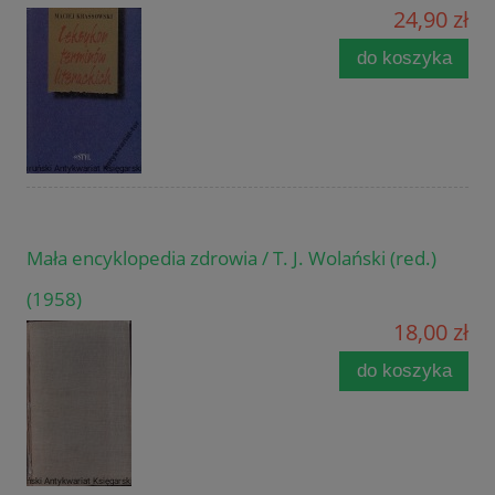
24,90 zł
do koszyka
Mała encyklopedia zdrowia / T. J. Wolański (red.)
(1958)
18,00 zł
do koszyka