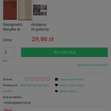
Dostępność:
dostępny
Wysyłka w:
24 godziny
29,90 zł
Cena:
do koszyka
szt.
dodaj do przechowalni
Ocena:
zapytaj o produkt
Producent:
VEB Bibliograhisches
poleć znajomemu
Institut
dodaj opinię
Kod produktu:
1979030009072018