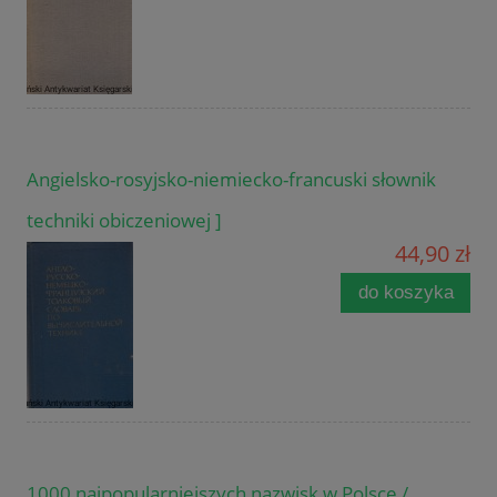
Angielsko-rosyjsko-niemiecko-francuski słownik
techniki obiczeniowej ]
44,90 zł
do koszyka
1000 najpopularniejszych nazwisk w Polsce /