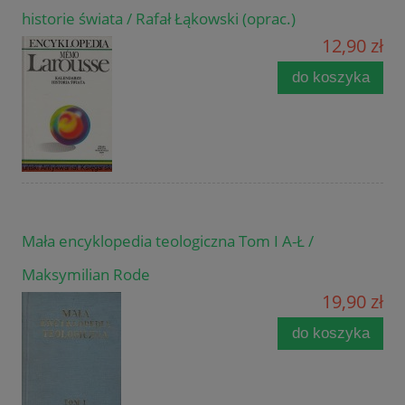
historie świata / Rafał Łąkowski (oprac.)
12,90 zł
do koszyka
Mała encyklopedia teologiczna Tom I A-Ł /
Maksymilian Rode
19,90 zł
do koszyka