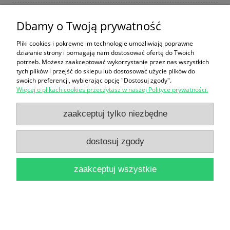
Dbamy o Twoją prywatność
Mała encyklopedia muzyki / Krzysztof Biegański i
Pliki cookies i pokrewne im technologie umożliwiają poprawne
działanie strony i pomagają nam dostosować ofertę do Twoich
inni, redaktor naczelny: Stefan Śledziński
potrzeb. Możesz zaakceptować wykorzystanie przez nas wszystkich
26,00 zł
tych plików i przejść do sklepu lub dostosować użycie plików do
swoich preferencji, wybierając opcję "Dostosuj zgody".
do koszyka
Więcej o plikach cookies przeczytasz w naszej Polityce prywatności.
zaakceptuj tylko niezbędne
dostosuj zgody
zaakceptuj wszystkie
Okonomisches Lexikon A-K, L-Z / Brak autora
72,90 zł
do koszyka