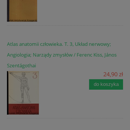
Atlas anatomii człowieka. T. 3, Układ nerwowy;
Angiologia; Narządy zmysłów / Ferenc Kiss, János
Szentágothai
24,90 zł
do koszyka