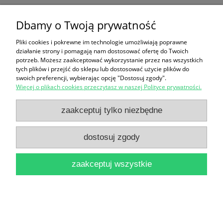
Der Drucke der Edition Tiessen / Brak autora
Dbamy o Twoją prywatność
16,90 zł
Pliki cookies i pokrewne im technologie umożliwiają poprawne
do koszyka
działanie strony i pomagają nam dostosować ofertę do Twoich
potrzeb. Możesz zaakceptować wykorzystanie przez nas wszystkich
tych plików i przejść do sklepu lub dostosować użycie plików do
swoich preferencji, wybierając opcję "Dostosuj zgody".
Więcej o plikach cookies przeczytasz w naszej Polityce prywatności.
zaakceptuj tylko niezbędne
Verletzungen der Menschenrechte
dostosuj zgody
Unrechtshandlungen und Zwischenfalle an der
zaakceptuj wszystkie
Berliner Sektorgrenze seit Errichtung der Mauer
(13. August 1961-15. August 1962)
39,90 zł
do koszyka