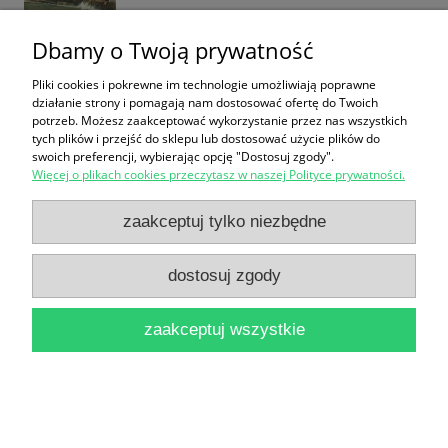
Dbamy o Twoją prywatność
Pliki cookies i pokrewne im technologie umożliwiają poprawne
Budapest / Zoltan Halasz
działanie strony i pomagają nam dostosować ofertę do Twoich
potrzeb. Możesz zaakceptować wykorzystanie przez nas wszystkich
16,90 zł
tych plików i przejść do sklepu lub dostosować użycie plików do
swoich preferencji, wybierając opcję "Dostosuj zgody".
do koszyka
Więcej o plikach cookies przeczytasz w naszej Polityce prywatności.
zaakceptuj tylko niezbędne
dostosuj zgody
zaakceptuj wszystkie
Bydgoszcz 99 miejsc / places / platze / мест /
lugares / Rafał Tomczyk
49,90 zł
do koszyka