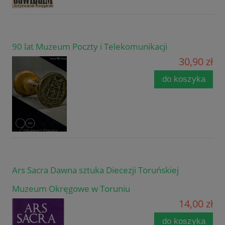
90 lat Muzeum Poczty i Telekomunikacji
30,90 zł
do koszyka
Ars Sacra Dawna sztuka Diecezji Toruńskiej
Muzeum Okręgowe w Toruniu
14,00 zł
do koszyka