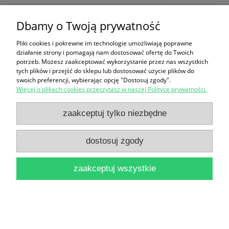
Dbamy o Twoją prywatność
Materiały Muzeum Etnograficznego w Toruniu Nr 2
Pliki cookies i pokrewne im technologie umożliwiają poprawne
39,90 zł
działanie strony i pomagają nam dostosować ofertę do Twoich
potrzeb. Możesz zaakceptować wykorzystanie przez nas wszystkich
do koszyka
tych plików i przejść do sklepu lub dostosować użycie plików do
swoich preferencji, wybierając opcję "Dostosuj zgody".
Więcej o plikach cookies przeczytasz w naszej Polityce prywatności.
zaakceptuj tylko niezbędne
dostosuj zgody
Historia muzeum "Grunes Gewolbe" [po rosyjsku]
zaakceptuj wszystkie
24,90 zł
do koszyka