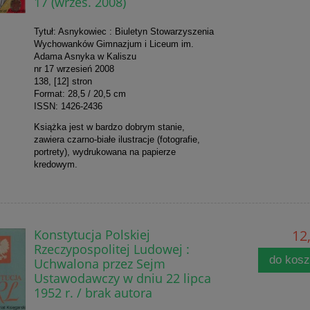
17 (wrzes. 2008)
Tytuł: Asnykowiec : Biuletyn Stowarzyszenia
Wychowanków Gimnazjum i Liceum im.
Adama Asnyka w Kaliszu
nr 17 wrzesień 2008
138, [12] stron
Format: 28,5 / 20,5 cm
ISSN: 1426-2436
Książka jest w bardzo dobrym stanie,
zawiera czarno-białe ilustracje (fotografie,
portrety), wydrukowana na papierze
kredowym.
Konstytucja Polskiej
12,
Rzeczypospolitej Ludowej :
do kos
Uchwalona przez Sejm
Ustawodawczy w dniu 22 lipca
1952 r. / brak autora