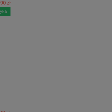
90 zł
zyka