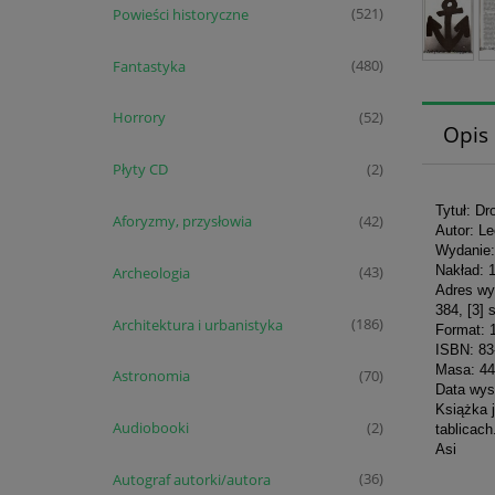
Powieści historyczne
(521)
Fantastyka
(480)
Horrory
(52)
Opis
Płyty CD
(2)
Tytuł: Dr
Aforyzmy, przysłowia
(42)
Autor: L
Wydanie: 
Nakład: 
Archeologia
(43)
Adres wy
384, [3] 
Architektura i urbanistyka
(186)
Format: 
ISBN: 83
Masa: 44
Astronomia
(70)
Data wyst
Książka j
Audiobooki
(2)
tablicach
Asi
Autograf autorki/autora
(36)