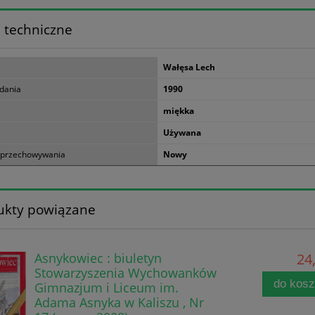
 techniczne
Wałęsa Lech
dania
1990
miękka
Używana
 przechowywania
Nowy
ukty powiązane
Asnykowiec : biuletyn
24,
Stowarzyszenia Wychowanków
do kos
Gimnazjum i Liceum im.
Adama Asnyka w Kaliszu , Nr