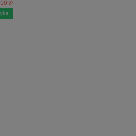
00 zł
zyka