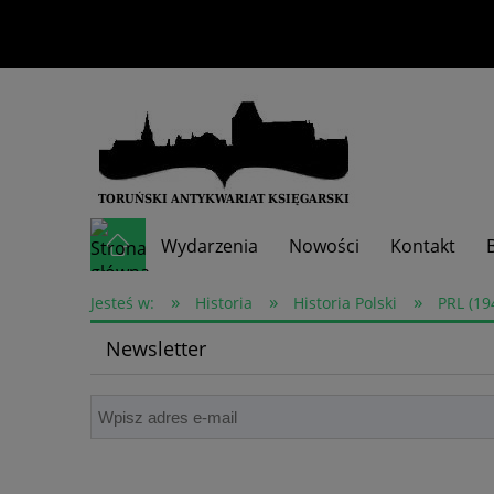
Wydarzenia
Nowości
Kontakt
»
»
»
Skup książek
Jesteś w:
Historia
Historia Polski
PRL (19
Newsletter