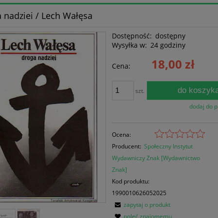
 nadziei / Lech Wałęsa
Dostępność:
dostępny
Wysyłka w:
24 godziny
18,00 zł
Cena:
do koszyk
szt.
dodaj do 
Ocena:
Producent:
Społeczny Instytut
Wydawniczy Znak [Wydawnictwo
Znak]
Kod produktu:
1990010626052025
zapytaj o produkt
poleć znajomemu