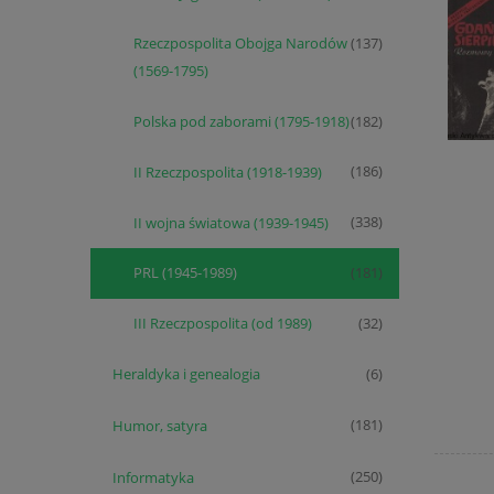
Rzeczpospolita Obojga Narodów
(137)
(1569-1795)
Polska pod zaborami (1795-1918)
(182)
II Rzeczpospolita (1918-1939)
(186)
II wojna światowa (1939-1945)
(338)
PRL (1945-1989)
(181)
III Rzeczpospolita (od 1989)
(32)
Heraldyka i genealogia
(6)
Humor, satyra
(181)
Informatyka
(250)