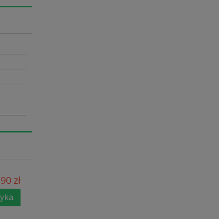
90 zł
zyka