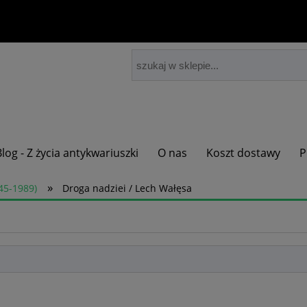
Blog - Z życia antykwariuszki
O nas
Koszt dostawy
P
»
45-1989)
Droga nadziei / Lech Wałęsa