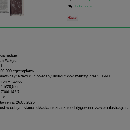
dodaj opinię
oga nadziei
ech Wałęsa
II
150 000 egzemplarzy
dawniczy: Kraków : Społeczny Instytut Wydawniczy ZNAK, 1990
stron + tablice
14,5/20,5 cm
-7006-142-7
1 g
awienia: 26.05.2025r.
est w dobrym stanie, okładka nieznacznie sfatygowana, zawiera ilustracje na
.