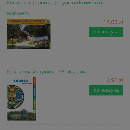
Konstancin-Jeziorna : Jedyne uzdrowisko na
Mazowszu
14,00 zł
do koszyka
Łowicz miasto i powiat / Brak autora
14,90 zł
do koszyka