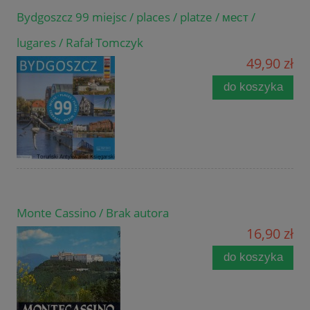
Bydgoszcz 99 miejsc / places / platze / мест /
lugares / Rafał Tomczyk
49,90 zł
do koszyka
Monte Cassino / Brak autora
16,90 zł
do koszyka