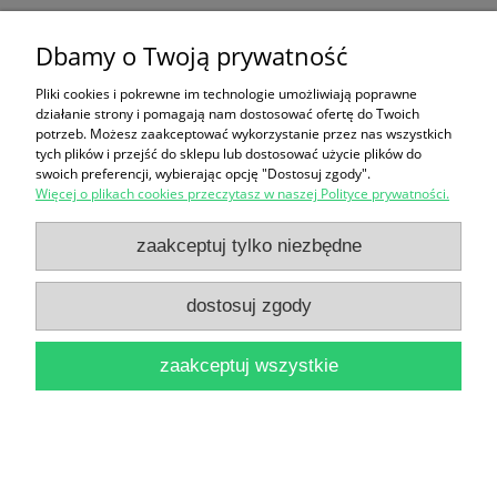
Dbamy o Twoją prywatność
Lata okupacji / Stanisław Kopf
Pliki cookies i pokrewne im technologie umożliwiają poprawne
35,00 zł
działanie strony i pomagają nam dostosować ofertę do Twoich
potrzeb. Możesz zaakceptować wykorzystanie przez nas wszystkich
tych plików i przejść do sklepu lub dostosować użycie plików do
do koszyka
swoich preferencji, wybierając opcję "Dostosuj zgody".
Więcej o plikach cookies przeczytasz w naszej Polityce prywatności.
zaakceptuj tylko niezbędne
dostosuj zgody
Warszawa cieślewskiego syna / Andrzej Banach
zaakceptuj wszystkie
14,00 zł
do koszyka