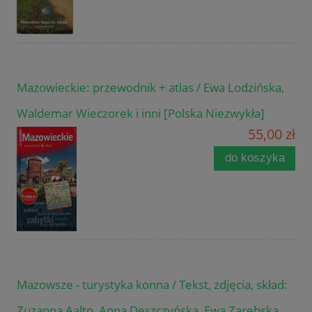
Mazowieckie: przewodnik + atlas / Ewa Lodzińska,
Waldemar Wieczorek i inni [Polska Niezwykła]
55,00 zł
do koszyka
Mazowsze - turystyka konna / Tekst, zdjęcia, skład:
Zuzanna Aalto, Anna Deszczyńska, Ewa Zarębska