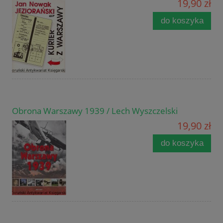
19,90 zł
do koszyka
Obrona Warszawy 1939 / Lech Wyszczelski
19,90 zł
do koszyka