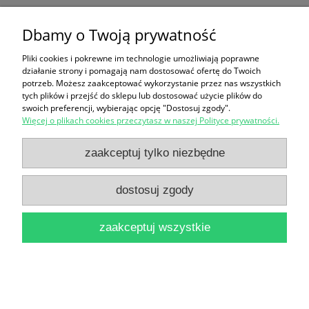
Falkowski
Dbamy o Twoją prywatność
19,90 zł
Pliki cookies i pokrewne im technologie umożliwiają poprawne
do koszyka
działanie strony i pomagają nam dostosować ofertę do Twoich
potrzeb. Możesz zaakceptować wykorzystanie przez nas wszystkich
tych plików i przejść do sklepu lub dostosować użycie plików do
swoich preferencji, wybierając opcję "Dostosuj zgody".
Więcej o plikach cookies przeczytasz w naszej Polityce prywatności.
zaakceptuj tylko niezbędne
Zamek Królewski w Warszawie / Władysław
dostosuj zgody
Tomkiewicz
zaakceptuj wszystkie
12,90 zł
do koszyka