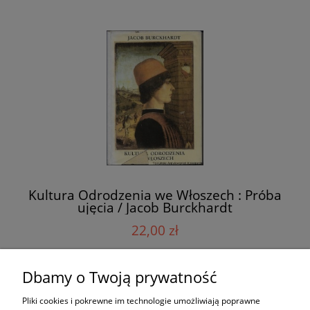
Kultura Odrodzenia we Włoszech : Próba
ujęcia / Jacob Burckhardt
22,00 zł
Dbamy o Twoją prywatność
do koszyka
Pliki cookies i pokrewne im technologie umożliwiają poprawne