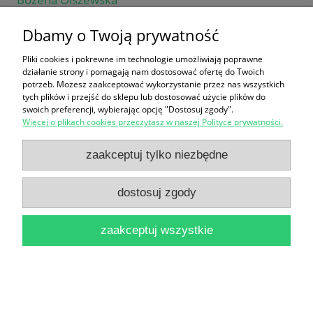
26,00 zł
Dbamy o Twoją prywatność
do koszyka
Pliki cookies i pokrewne im technologie umożliwiają poprawne
działanie strony i pomagają nam dostosować ofertę do Twoich
potrzeb. Możesz zaakceptować wykorzystanie przez nas wszystkich
tych plików i przejść do sklepu lub dostosować użycie plików do
swoich preferencji, wybierając opcję "Dostosuj zgody".
Więcej o plikach cookies przeczytasz w naszej Polityce prywatności.
zaakceptuj tylko niezbędne
Unterwasserfotografie mit 262 Bildern / Gerhard
dostosuj zgody
Alscher, Axel Grambow, Reiner Krause, Martin
Rauschert
zaakceptuj wszystkie
37,90 zł
do koszyka