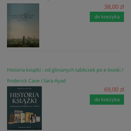
38,00 zł
do koszyka
Historia książki : od glinianych tabliczek po e-booki /
Roderick Cave i Sara Ayad
69,00 zł
do koszyka