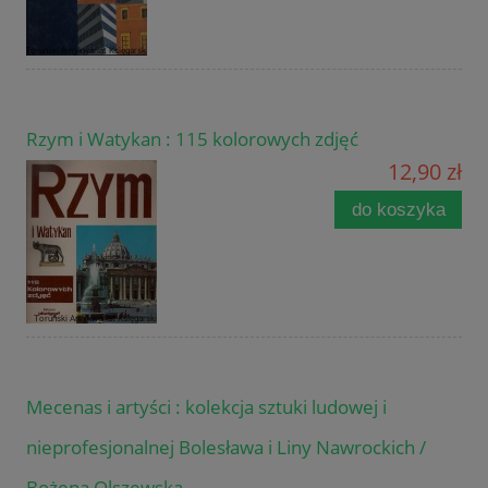
Rzym i Watykan : 115 kolorowych zdjęć
12,90 zł
do koszyka
Mecenas i artyści : kolekcja sztuki ludowej i
nieprofesjonalnej Bolesława i Liny Nawrockich /
Bożena Olszewska