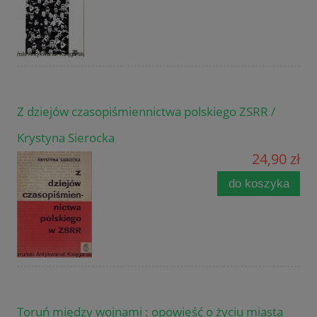
Z dziejów czasopiśmiennictwa polskiego ZSRR /
Krystyna Sierocka
24,90 zł
do koszyka
Toruń między wojnami : opowieść o życiu miasta