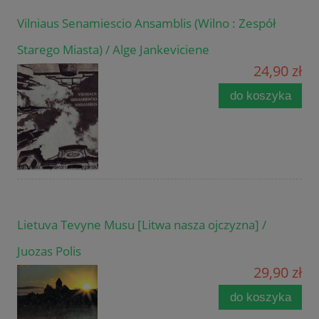
Vilniaus Senamiescio Ansamblis (Wilno : Zespół
Starego Miasta) / Alge Jankeviciene
24,90 zł
do koszyka
Lietuva Tevyne Musu [Litwa nasza ojczyzna] /
Juozas Polis
29,90 zł
do koszyka