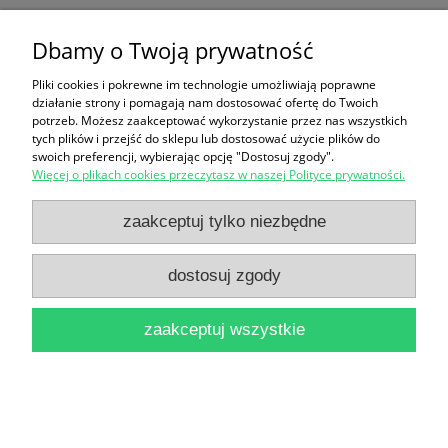
Dbamy o Twoją prywatność
Profesor Andrews w Warszawie. Wyspa / Olga
Pliki cookies i pokrewne im technologie umożliwiają poprawne
Tokarczuk
działanie strony i pomagają nam dostosować ofertę do Twoich
potrzeb. Możesz zaakceptować wykorzystanie przez nas wszystkich
19,90 zł
tych plików i przejść do sklepu lub dostosować użycie plików do
swoich preferencji, wybierając opcję "Dostosuj zgody".
do koszyka
Więcej o plikach cookies przeczytasz w naszej Polityce prywatności.
zaakceptuj tylko niezbędne
dostosuj zgody
zaakceptuj wszystkie
Ludzie i pejzaże Warszawy / Danuta Szmit-
Zawierucha
24,90 zł
do koszyka