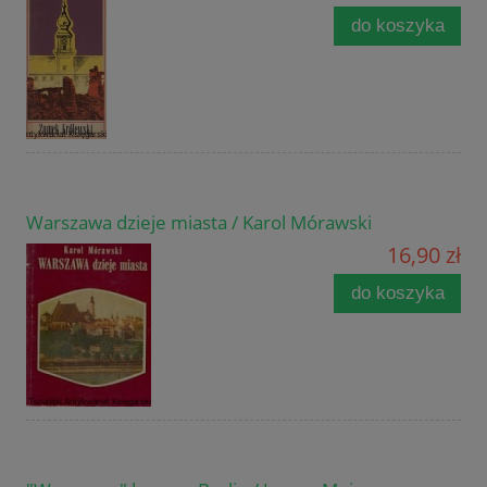
do koszyka
Warszawa dzieje miasta / Karol Mórawski
16,90 zł
do koszyka