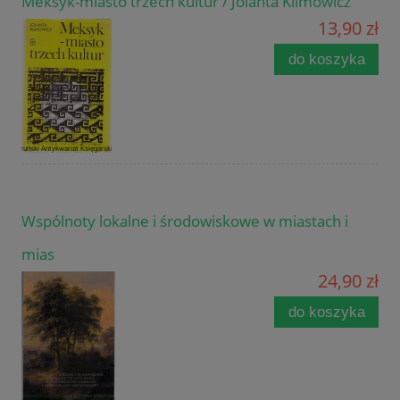
Meksyk-miasto trzech kultur / Jolanta Klimowicz
13,90 zł
do koszyka
Wspólnoty lokalne i środowiskowe w miastach i
mias
24,90 zł
do koszyka