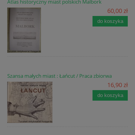
Atlas historyczny miast polskich Malbork
60,00 zł
do koszyka
Szansa małych miast : Łańcut / Praca zbiorwa
16,90 zł
do koszyka