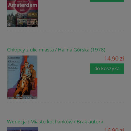
Chłopcy z ulic miasta / Halina Górska (1978)
14,90 zł
do koszyka
Wenecja : Miasto kochanków / Brak autora
16,90 zł