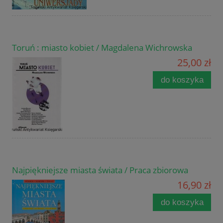
Toruń : miasto kobiet / Magdalena Wichrowska
25,00 zł
do koszyka
Najpiękniejsze miasta świata / Praca zbiorowa
16,90 zł
do koszyka