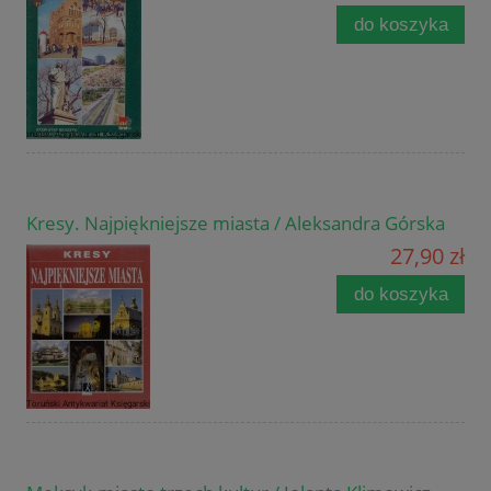
do koszyka
Kresy. Najpiękniejsze miasta / Aleksandra Górska
27,90 zł
do koszyka