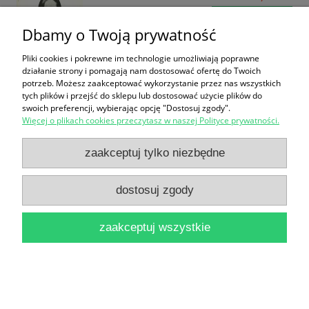
do koszyka
Dbamy o Twoją prywatność
Pliki cookies i pokrewne im technologie umożliwiają poprawne
działanie strony i pomagają nam dostosować ofertę do Twoich
potrzeb. Możesz zaakceptować wykorzystanie przez nas wszystkich
tych plików i przejść do sklepu lub dostosować użycie plików do
swoich preferencji, wybierając opcję "Dostosuj zgody".
Więcej o plikach cookies przeczytasz w naszej Polityce prywatności.
Toruń : moje miasto, moja historia / Magda
zaakceptuj tylko niezbędne
Sokołowska
32,00 zł
dostosuj zgody
do koszyka
zaakceptuj wszystkie