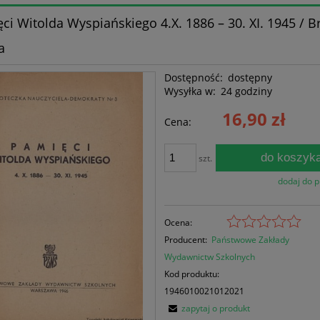
ci Witolda Wyspiańskiego 4.X. 1886 – 30. XI. 1945 / B
a
Dostępność:
dostępny
Wysyłka w:
24 godziny
16,90 zł
Cena:
do koszyk
szt.
dodaj do 
Ocena:
Producent:
Państwowe Zakłady
Wydawnictw Szkolnych
Kod produktu:
1946010021012021
zapytaj o produkt