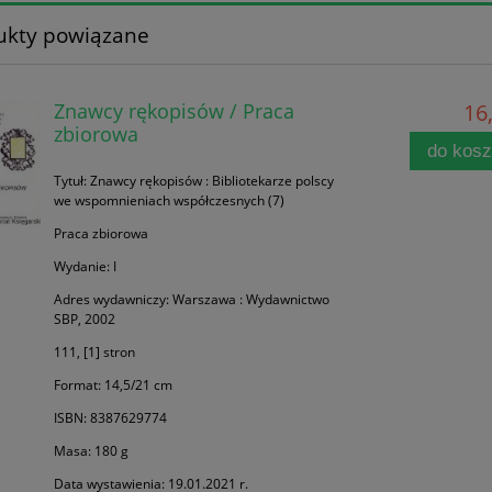
ukty powiązane
Znawcy rękopisów / Praca
16,
zbiorowa
do kos
Tytuł: Znawcy rękopisów : Bibliotekarze polscy
we wspomnieniach współczesnych (7)
Praca zbiorowa
Wydanie: I
Adres wydawniczy: Warszawa : Wydawnictwo
SBP, 2002
111, [1] stron
Format: 14,5/21 cm
ISBN: 8387629774
Masa: 180 g
Data wystawienia: 19.01.2021 r.