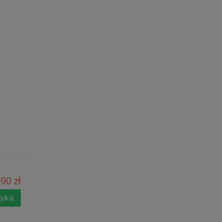
90 zł
zyka