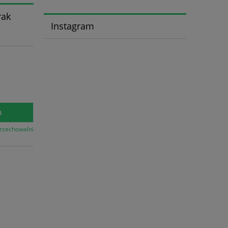
rak
Instagram
a
przechowalni