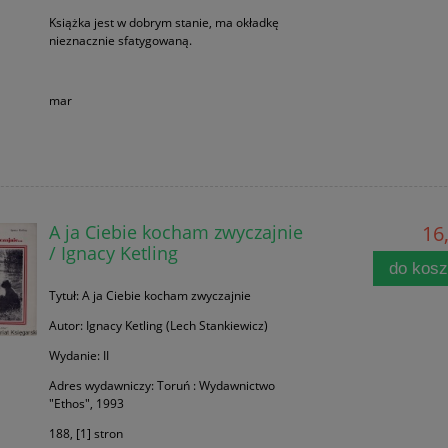
Książka jest w dobrym stanie, ma okładkę
nieznacznie sfatygowaną.
mar
A ja Ciebie kocham zwyczajnie
16,
/ Ignacy Ketling
do kos
Tytuł: A ja Ciebie kocham zwyczajnie
Autor: Ignacy Ketling (Lech Stankiewicz)
Wydanie: II
Adres wydawniczy: Toruń : Wydawnictwo
"Ethos", 1993
188, [1] stron