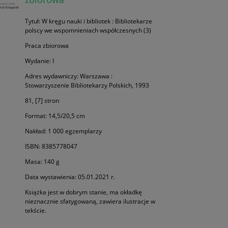
Tytuł: W kręgu nauki i bibliotek : Bibliotekarze
polscy we wspomnieniach współczesnych (3)
Praca zbiorowa
Wydanie: I
Adres wydawniczy: Warszawa :
Stowarzyszenie Bibliotekarzy Polskich, 1993
81, [7] stron
Format: 14,5/20,5 cm
Nakład: 1 000 egzemplarzy
ISBN: 8385778047
Masa: 140 g
Data wystawienia: 05.01.2021 r.
Książka jest w dobrym stanie, ma okładkę
nieznacznie sfatygowaną, zawiera ilustracje w
tekście.