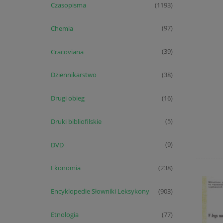
Czasopisma
(1193)
Chemia
(97)
Cracoviana
(39)
Dziennikarstwo
(38)
Drugi obieg
(16)
Druki bibliofilskie
(5)
DVD
(9)
Ekonomia
(238)
Encyklopedie Słowniki Leksykony
(903)
Etnologia
(77)