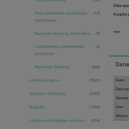
Data wyst
Rody szlacheckie, arystokracja,
(14)
Książka 
ziemiaństwo
mar
Reżyserki, reżyserzy, ludzie filmu
(8)
Ludzie biznesu, ekonomistki,
(2)
ekonomiści
Dane
Reportaże, felietony
(808)
Autor
Literatura piękna
(5020)
Data wy
Dla Dzieci i Młodzieży
(2282)
Oprawa
Stan
Biografie
(1094)
Miejsce
Literatura obyczajowa, romanse
(814)