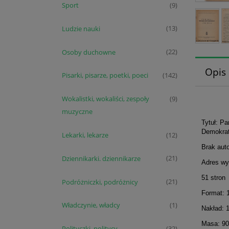
Sport
(9)
Ludzie nauki
(13)
Osoby duchowne
(22)
Opis
Pisarki, pisarze, poetki, poeci
(142)
Wokalistki, wokaliści, zespoły
(9)
muzyczne
Tytuł: Pa
Demokrat
Lekarki, lekarze
(12)
Brak aut
Dziennikarki. dziennikarze
(21)
Adres wy
51 stron
Podróżniczki, podróżnicy
(21)
Format: 
Władczynie, władcy
(1)
Nakład: 
Masa: 90
Polityczki, politycy
(32)