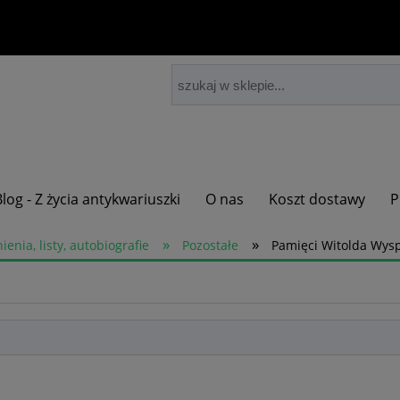
Blog - Z życia antykwariuszki
O nas
Koszt dostawy
P
»
»
enia, listy, autobiografie
Pozostałe
Pamięci Witolda Wyspi