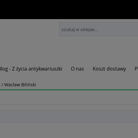
Blog - Z życia antykwariuszki
O nas
Koszt dostawy
P
 / Wacław Biliński