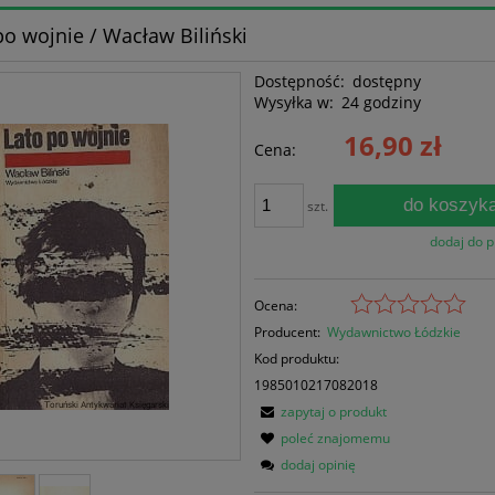
po wojnie / Wacław Biliński
Dostępność:
dostępny
Wysyłka w:
24 godziny
16,90 zł
Cena:
do koszyk
szt.
dodaj do 
Ocena:
Producent:
Wydawnictwo Łódzkie
Kod produktu:
1985010217082018
zapytaj o produkt
poleć znajomemu
dodaj opinię