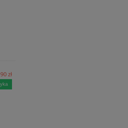
90 zł
zyka