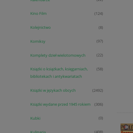
Kino Film
(124)
Kolejnictwo
(8)
Komiksy
(97)
Komplety dzieł wielotomowych
(22)
Książki o książkach, księgarniach,
(58)
bibliotekach i antykwariatach
Książki w językach obcych
(2492)
Książki wydane przed 1945 rokiem
(306)
Kubki
(0)
Kulinaria
(408)