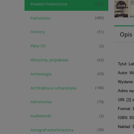
Powieści historyczne
(522)
Fantastyka
(480)
Horrory
(51)
Opis
Płyty CD
(2)
Aforyzmy, przysłowia
(42)
Tytuł: La
Autor: Wa
Archeologia
(43)
Wydanie:
Architektura i urbanistyka
(186)
Adres wy
189, [2] 
Astronomia
(70)
Format: 
Audiobooki
(2)
ISBN: 8
Nakład: 
Autograf autorki/autora
(36)