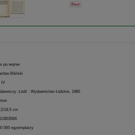
to po wojnie
cław Biliński
 IV
dawniczy: Łódź : Wydawnictwo Łódzkie, 1985
stron
12/19,5 cm
32180358X
30 000 egzemplarzy