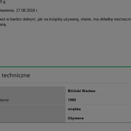
0 g
awienia: 17.08.2018 r.
jest w bardzo dobrym, jak na książkę używaną, stanie, ma okładkę nieznaczn
aną.
 techniczne
Biliński Wacław
dania
1985
miękka
Używana