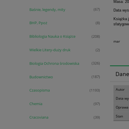
Masa: 20
Baśnie, legendy, mity
(67)
Data wyst
Książka 
BHP, Ppoż
(8)
sfatygow
Bibliologia Nauka o Książce
(208)
mar
Wielkie Litery-duży druk
(2)
Biologia Ochrona środowiska
(326)
Dane
Budownictwo
(187)
Autor
Czasopisma
(1193)
Data wy
Chemia
(97)
Oprawa
Stan
Cracoviana
(39)