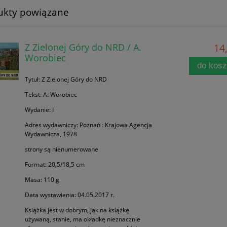
ukty powiązane
Z Zielonej Góry do NRD / A.
14,
Worobiec
do kos
Tytuł: Z Zielonej Góry do NRD
Tekst: A. Worobiec
Wydanie: I
Adres wydawniczy: Poznań : Krajowa Agencja
Wydawnicza, 1978
strony są nienumerowane
Format: 20,5/18,5 cm
Masa: 110 g
Data wystawienia: 04.05.2017 r.
Książka jest w dobrym, jak na książkę
używaną, stanie, ma okładkę nieznacznie