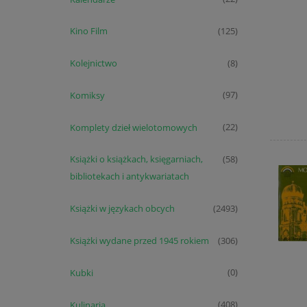
Kino Film
(125)
Kolejnictwo
(8)
Komiksy
(97)
Komplety dzieł wielotomowych
(22)
Książki o książkach, księgarniach,
(58)
bibliotekach i antykwariatach
Książki w językach obcych
(2493)
Książki wydane przed 1945 rokiem
(306)
Kubki
(0)
Kulinaria
(408)