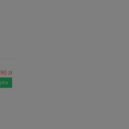
90 zł
zyka