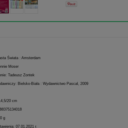
iasta Świata : Amsterdam
onnie Moser
nie: Tadeusz Zontek
dawniczy: Bielsko-Biała : Wydawnictwo Pascal, 2009
14,5/20 cm
788375134018
0 g
awienia: 07.01.2021 r.