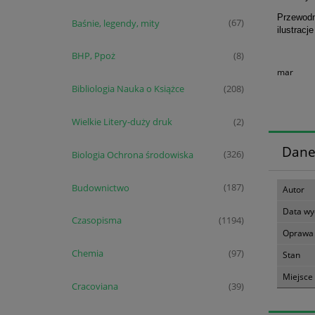
Przewodn
Baśnie, legendy, mity
(67)
ilustracj
BHP, Ppoż
(8)
mar
Bibliologia Nauka o Książce
(208)
Wielkie Litery-duży druk
(2)
Dane
Biologia Ochrona środowiska
(326)
Budownictwo
(187)
Autor
Data wy
Czasopisma
(1194)
Oprawa
Chemia
(97)
Stan
Miejsce
Cracoviana
(39)