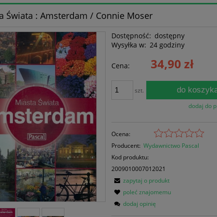
a Świata : Amsterdam / Connie Moser
Dostępność:
dostępny
Wysyłka w:
24 godziny
34,90 zł
Cena:
do koszyk
szt.
dodaj do 
Ocena:
Producent:
Wydawnictwo Pascal
Kod produktu:
2009010007012021
zapytaj o produkt
poleć znajomemu
dodaj opinię