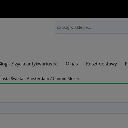
Blog - Z życia antykwariuszki
O nas
Koszt dostawy
P
iasta Świata : Amsterdam / Connie Moser