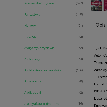
Powieści historyczne
(522)
Fantastyka
(480)
Opis
Horrory
(51)
Płyty CD
(2)
Aforyzmy, przysłowia
(42)
Tytuł: M
Autor: C
Archeologia
(43)
Tłumacze
Architektura i urbanistyka
Adres wy
(186)
191 stron
Astronomia
(70)
Format: 
ISBN: 9
Audiobooki
(2)
Masa: 36
Autograf autorki/autora
(36)
Data wyst