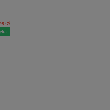
90 zł
zyka