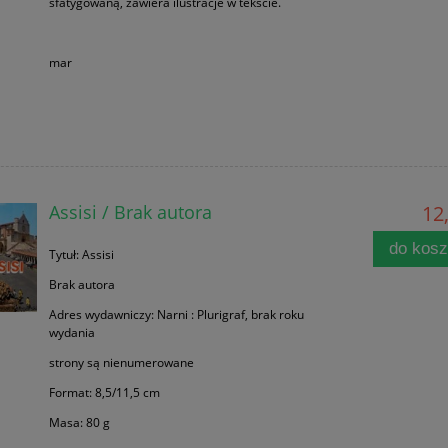
sfatygowaną, zawiera ilustracje w tekście.
mar
Assisi / Brak autora
12,
do kos
Tytuł: Assisi
Brak autora
Adres wydawniczy: Narni : Plurigraf, brak roku
wydania
strony są nienumerowane
Format: 8,5/11,5 cm
Masa: 80 g