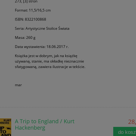
273, [3] stron
Format: 11,5/16,5 cm
ISBN: 8322100868
Seria: Artystyczne Stolice Świata
Masa: 260 g
Data wystawienia: 18.06.2017 r.
Książka jest w dobrym, jak na książkę
używaną, stanie, ma okładkę nieznacznie
sfatygowaną, zawiera ilustracje w tekście.
mar
A Trip to England / Kurt
28,
Hackenberg
do kos