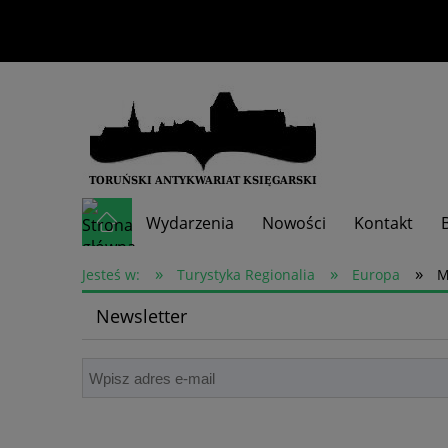
Wydarzenia
Nowości
Kontakt
»
»
»
Skup książek
Jesteś w:
Turystyka Regionalia
Europa
M
Newsletter