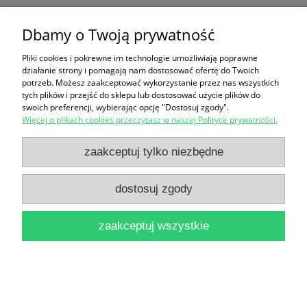
42,90 zł
Dbamy o Twoją prywatność
do koszyka
Pliki cookies i pokrewne im technologie umożliwiają poprawne
działanie strony i pomagają nam dostosować ofertę do Twoich
potrzeb. Możesz zaakceptować wykorzystanie przez nas wszystkich
tych plików i przejść do sklepu lub dostosować użycie plików do
swoich preferencji, wybierając opcję "Dostosuj zgody".
Więcej o plikach cookies przeczytasz w naszej Polityce prywatności.
zaakceptuj tylko niezbędne
Longman Wordwise Dictionary / Praca zbiorowa
58,90 zł
dostosuj zgody
do koszyka
zaakceptuj wszystkie