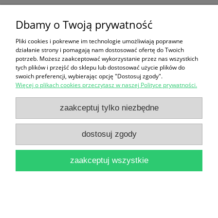
Jahrbucher fur Geschichte Ost europas / Praca
Dbamy o Twoją prywatność
zbiorowa
Pliki cookies i pokrewne im technologie umożliwiają poprawne
działanie strony i pomagają nam dostosować ofertę do Twoich
19,90 zł
potrzeb. Możesz zaakceptować wykorzystanie przez nas wszystkich
tych plików i przejść do sklepu lub dostosować użycie plików do
do koszyka
swoich preferencji, wybierając opcję "Dostosuj zgody".
Więcej o plikach cookies przeczytasz w naszej Polityce prywatności.
zaakceptuj tylko niezbędne
dostosuj zgody
Miscellanea Historico-Iuridica Tom XII / Adam
zaakceptuj wszystkie
Lityński, Piotr Fiedorczyk (red.)
32,90 zł
do koszyka