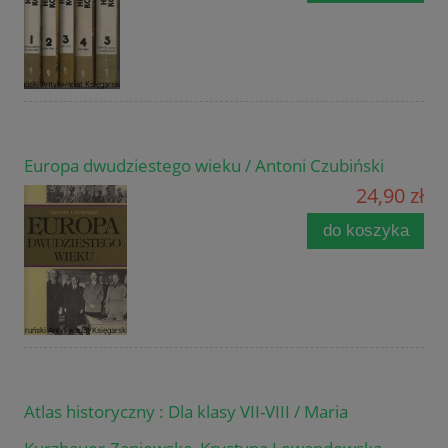
Europa dwudziestego wieku / Antoni Czubiński
24,90 zł
do koszyka
Atlas historyczny : Dla klasy VII-VIII / Maria