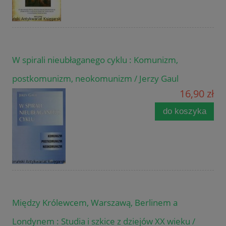
W spirali nieubłaganego cyklu : Komunizm,
postkomunizm, neokomunizm / Jerzy Gaul
16,90 zł
do koszyka
Między Królewcem, Warszawą, Berlinem a
Londynem : Studia i szkice z dziejów XX wieku /