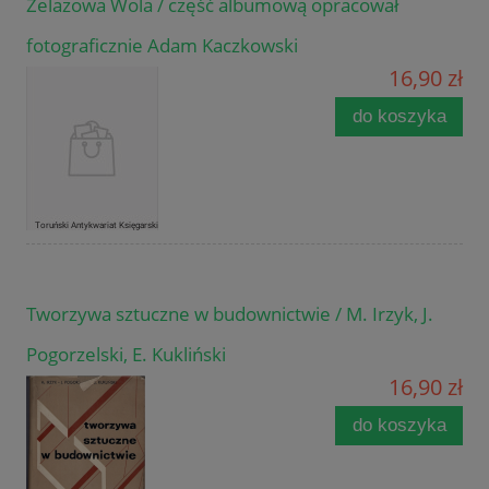
Żelazowa Wola / część albumową opracował
fotograficznie Adam Kaczkowski
16,90 zł
do koszyka
Tworzywa sztuczne w budownictwie / M. Irzyk, J.
Pogorzelski, E. Kukliński
16,90 zł
do koszyka