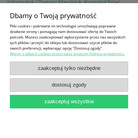
Informatyk / Tomasz Marciniuk, Krzysztof Pytel,
Sylwia Osetek
Dbamy o Twoją prywatność
19,00 zł
Pliki cookies i pokrewne im technologie umożliwiają poprawne
działanie strony i pomagają nam dostosować ofertę do Twoich
do koszyka
potrzeb. Możesz zaakceptować wykorzystanie przez nas wszystkich
tych plików i przejść do sklepu lub dostosować użycie plików do
swoich preferencji, wybierając opcję "Dostosuj zgody".
Więcej o plikach cookies przeczytasz w naszej Polityce prywatności.
zaakceptuj tylko niezbędne
dostosuj zgody
Technika biblioteczna / A. W. Klenow
16,90 zł
zaakceptuj wszystkie
do koszyka