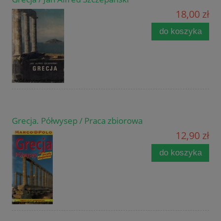
18,00 zł
do koszyka
Grecja. Półwysep / Praca zbiorowa
12,90 zł
do koszyka