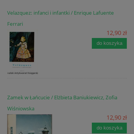
Velazquez: infanci i infantki / Enrique Lafuente
Ferrari
12,90 zł
do koszyka
Zamek w Łańcucie / Elżbieta Baniukiewicz, Zofia
Wiśniowska
12,90 zł
do koszyka