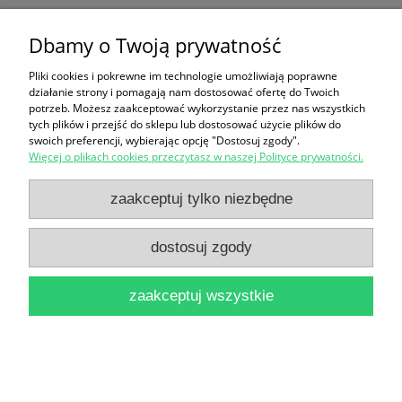
Grecja : Wielkie Kultury Świata / Peter Levi
Dbamy o Twoją prywatność
34,90 zł
Pliki cookies i pokrewne im technologie umożliwiają poprawne
działanie strony i pomagają nam dostosować ofertę do Twoich
do koszyka
potrzeb. Możesz zaakceptować wykorzystanie przez nas wszystkich
tych plików i przejść do sklepu lub dostosować użycie plików do
swoich preferencji, wybierając opcję "Dostosuj zgody".
Więcej o plikach cookies przeczytasz w naszej Polityce prywatności.
zaakceptuj tylko niezbędne
dostosuj zgody
Искусство Греции [ Sztuka Grecji ] / В. М. Полевой
(2 tomy)
zaakceptuj wszystkie
149,00 zł
do koszyka