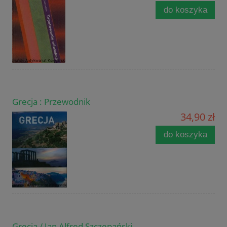
do koszyka
Grecja : Przewodnik
34,90 zł
do koszyka
Grecja / Jan Alfred Szczepański