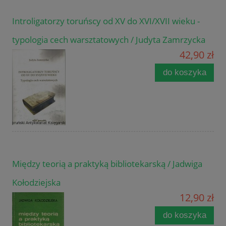
Introligatorzy toruńscy od XV do XVI/XVII wieku -
typologia cech warsztatowych / Judyta Zamrzycka
42,90 zł
do koszyka
Między teorią a praktyką bibliotekarską / Jadwiga
Kołodziejska
12,90 zł
do koszyka