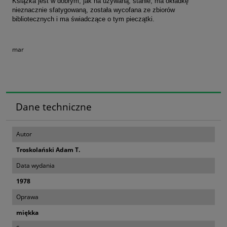
Książka jest w dobrym, jak na używaną, stanie, ma okładkę
nieznacznie sfatygowaną, została wycofana ze zbiorów
bibliotecznych i ma świadczące o tym pieczątki.
mar
Dane techniczne
Autor
Troskolański Adam T.
Data wydania
1978
Oprawa
miękka