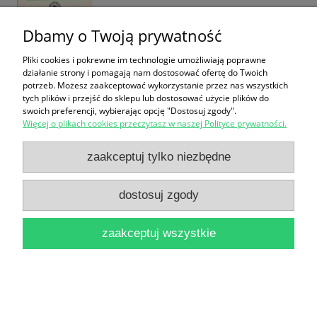
Dbamy o Twoją prywatność
Pliki cookies i pokrewne im technologie umożliwiają poprawne
Bibliologia IV : studia ofiarowane twórcom
działanie strony i pomagają nam dostosować ofertę do Twoich
potrzeb. Możesz zaakceptować wykorzystanie przez nas wszystkich
toruńskiego bibliotekoznawstwa dr Zofii
tych plików i przejść do sklepu lub dostosować użycie plików do
swoich preferencji, wybierając opcję "Dostosuj zgody".
Mołodcównie i dr. Witoldowi Armonowi w 75-lecie
Więcej o plikach cookies przeczytasz w naszej Polityce prywatności.
urodzin / Janusz Tondel (red. nauk.)
zaakceptuj tylko niezbędne
49,90 zł
dostosuj zgody
do koszyka
zaakceptuj wszystkie