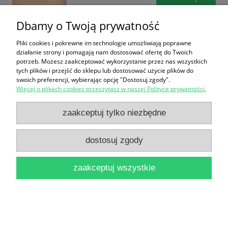
Dbamy o Twoją prywatność
Pliki cookies i pokrewne im technologie umożliwiają poprawne
działanie strony i pomagają nam dostosować ofertę do Twoich
potrzeb. Możesz zaakceptować wykorzystanie przez nas wszystkich
tych plików i przejść do sklepu lub dostosować użycie plików do
swoich preferencji, wybierając opcję "Dostosuj zgody".
Biblioteki polskie za granicą : przeszłość i
Więcej o plikach cookies przeczytasz w naszej Polityce prywatności.
współczesność / pod redakcją Marii Kalczyńskiej i
zaakceptuj tylko niezbędne
Danuty Sieradzkiej
dostosuj zgody
32,90 zł
do koszyka
zaakceptuj wszystkie