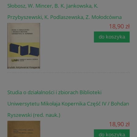
Słobosz, W. Mincer, B. K. Jankowska, K.
Przybyszewski, K. Podlaszewska, Z. Mołodcówna
18,90 zł
do koszyka
Studia o działalności i zbiorach Biblioteki
Uniwersytetu Mikołaja Kopernika Część IV / Bohdan
Ryszewski (red. nauk.)
18,90 zł
do koszyka