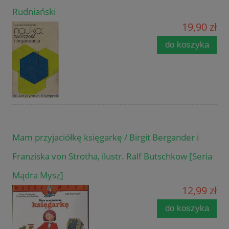
Rudniański
19,90 zł
do koszyka
Mam przyjaciółkę księgarkę / Birgit Bergander i
Franziska von Strotha, ilustr. Ralf Butschkow [Seria
Mądra Mysz]
12,99 zł
do koszyka