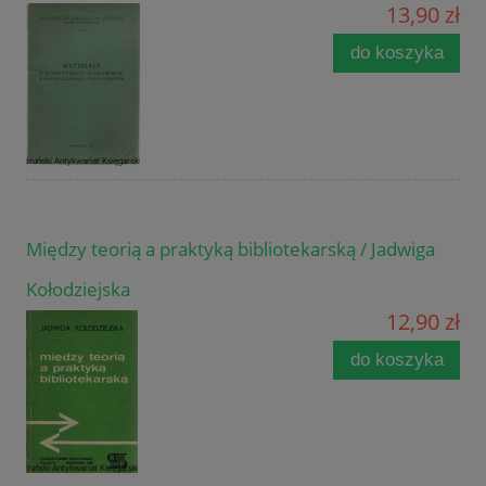
13,90 zł
do koszyka
Między teorią a praktyką bibliotekarską / Jadwiga
Kołodziejska
12,90 zł
do koszyka