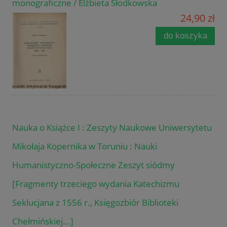
monograficzne / Elżbieta Słodkowska
24,90 zł
do koszyka
Nauka o Książce I : Zeszyty Naukowe Uniwersytetu
Mikołaja Kopernika w Toruniu : Nauki
Humanistyczno-Społeczne Zeszyt siódmy
[Fragmenty trzeciego wydania Katechizmu
Seklucjana z 1556 r., Księgozbiór Biblioteki
Chełmińskiej...]