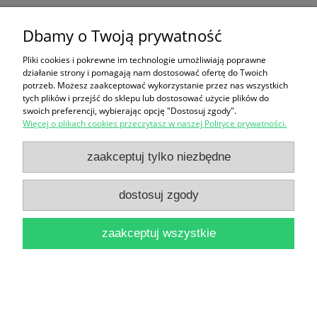
Bożena Wasilewska
Dbamy o Twoją prywatność
19,90 zł
do koszyka
Pliki cookies i pokrewne im technologie umożliwiają poprawne
działanie strony i pomagają nam dostosować ofertę do Twoich
potrzeb. Możesz zaakceptować wykorzystanie przez nas wszystkich
tych plików i przejść do sklepu lub dostosować użycie plików do
swoich preferencji, wybierając opcję "Dostosuj zgody".
Więcej o plikach cookies przeczytasz w naszej Polityce prywatności.
zaakceptuj tylko niezbędne
Historia książki : od glinianych tabliczek po e-booki /
dostosuj zgody
Roderick Cave i Sara Ayad
69,00 zł
zaakceptuj wszystkie
do koszyka