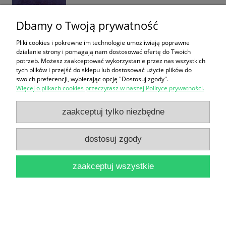
Dbamy o Twoją prywatność
Pliki cookies i pokrewne im technologie umożliwiają poprawne
działanie strony i pomagają nam dostosować ofertę do Twoich
Zbiory metrologiczne / Anetta Bolechowska
potrzeb. Możesz zaakceptować wykorzystanie przez nas wszystkich
tych plików i przejść do sklepu lub dostosować użycie plików do
28,00 zł
swoich preferencji, wybierając opcję "Dostosuj zgody".
Więcej o plikach cookies przeczytasz w naszej Polityce prywatności.
do koszyka
zaakceptuj tylko niezbędne
dostosuj zgody
zaakceptuj wszystkie
Małe tablice historyczne / Witold Mizerski (oprac.)
18,00 zł
do koszyka