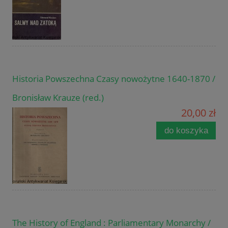
Historia Powszechna Czasy nowożytne 1640-1870 /
Bronisław Krauze (red.)
20,00 zł
do koszyka
The History of England : Parliamentary Monarchy /