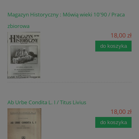
Magazyn Historyczny : Mówią wieki 10'90 / Praca
zbiorowa
18,00 zł
do koszyka
Ab Urbe Condita L. I / Titus Livius
18,00 zł
do koszyka