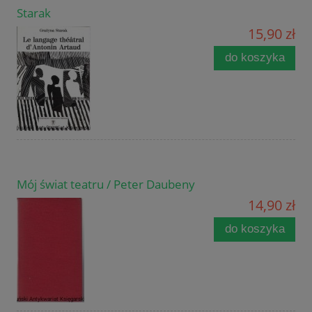
Starak
15,90 zł
do koszyka
Mój świat teatru / Peter Daubeny
14,90 zł
do koszyka