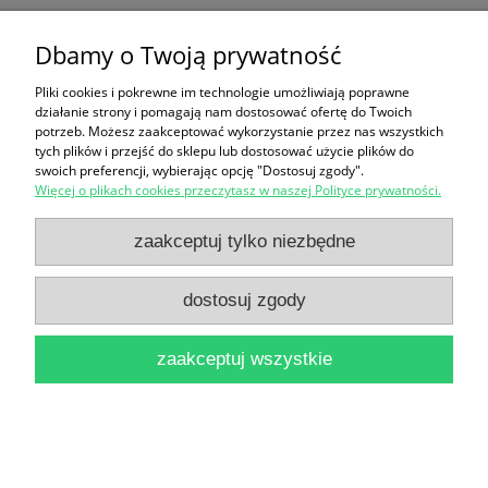
Dbamy o Twoją prywatność
Mój teatr / Iwo Gall
18,90 zł
Pliki cookies i pokrewne im technologie umożliwiają poprawne
działanie strony i pomagają nam dostosować ofertę do Twoich
do koszyka
potrzeb. Możesz zaakceptować wykorzystanie przez nas wszystkich
tych plików i przejść do sklepu lub dostosować użycie plików do
swoich preferencji, wybierając opcję "Dostosuj zgody".
Więcej o plikach cookies przeczytasz w naszej Polityce prywatności.
zaakceptuj tylko niezbędne
dostosuj zgody
Almanach sceny polskiej 1965/66 / Edward Csató
(red.)
zaakceptuj wszystkie
14,90 zł
do koszyka