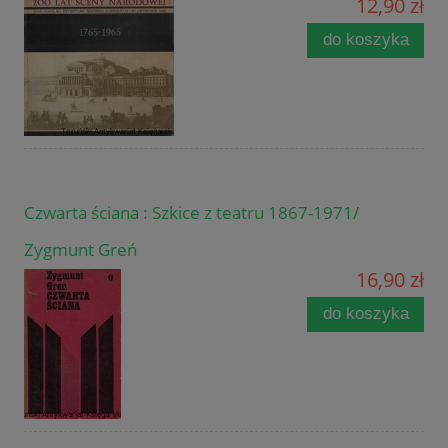
12,90 zł
do koszyka
Czwarta ściana : Szkice z teatru 1867-1971/
Zygmunt Greń
16,90 zł
do koszyka