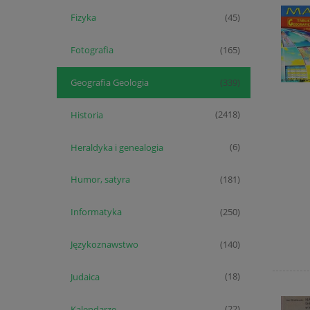
Fizyka
(45)
Fotografia
(165)
Geografia Geologia
(339)
Historia
(2418)
Heraldyka i genealogia
(6)
Humor, satyra
(181)
Informatyka
(250)
Językoznawstwo
(140)
Judaica
(18)
Kalendarze
(22)