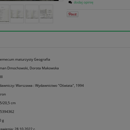
dodaj opinię
ademecum maturzysty Geografia
oman Dmochowski, Dorota Makowska
II
dawniczy: Warszawa : Wydawnictwo "Oświata", 1994
tron
5/20,5 cm
85394362
0 g
awienia: 28.10.2022 r.