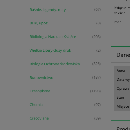
Książka m
Baśnie, legendy, mity
(67)
tekście.
mar
BHP, Ppoż
(8)
Bibliologia Nauka o Książce
(208)
Wielkie Litery-duży druk
(2)
Dane
Biologia Ochrona środowiska
(326)
Autor
Budownictwo
(187)
Data wy
Oprawa
Czasopisma
(1193)
Stan
Chemia
(97)
Miejsce
Cracoviana
(39)
Prod