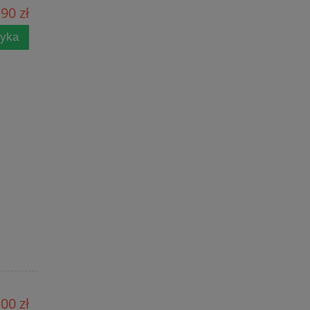
90 zł
zyka
00 zł