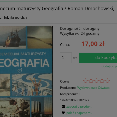
mecum maturzysty Geografia / Roman Dmochowski,
ta Makowska
Dostępność:
dostępny
Wysyłka w:
24 godziny
17,00 zł
Cena:
do koszyk
szt.
dodaj do 
Ocena:
Producent:
Wydawnictwo Oświata
Kod produktu:
1994010028102022
zapytaj o produkt
poleć znajomemu