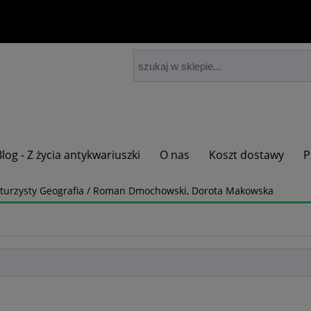
Blog - Z życia antykwariuszki
O nas
Koszt dostawy
P
rzysty Geografia / Roman Dmochowski, Dorota Makowska