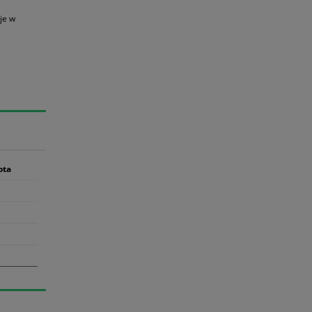
je w
ota