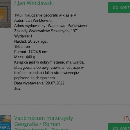
/ Jan Winklewski
do kos
Tytuł: Nauczanie geografii w klasie V
Autor: Jan Winklewski
Adres wydawniczy: Warszawa: Państwowe
Zakłady Wydawnictw Szkolnych, 1971
Wydanie: I
Nakład: 20 257 egz.
180 stron
Format: 17/24,5 cm
Masa: 440 g
Książka jest w dobrym stanie, ma twardą,
sfatygowana oprawę, zawiera ilustracje w
tekście, okładka i kilka stron wewnątrz
popisane są długopisem.
Data wystawienia: 29.07.2022
Jus.
Vademecum maturzysty
15,
Geografia / Roman
do kos
Domachowski, Dorota