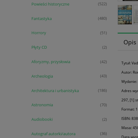
Powieści historyczne
(522)
Fantastyka
(480)
Horrory
(51)
Opis
Płyty CD
(2)
Aforyzmy, przysłowia
(42)
Tytuł: V
Autor: R
Archeologia
(43)
Wydanie: I
Architektura i urbanistyka
(186)
Adres wy
297, [1] s
Astronomia
(70)
Format: 1
ISBN: 83
Audiobooki
(2)
Masa: 45
Autograf autorki/autora
(36)
Data wyst