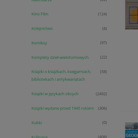
Kino Film
(124)
Kolejnictwo
(8)
Komiksy
(97)
Komplety dzieł wielotomowych
(22)
Książki o książkach, księgarniach,
(58)
bibliotekach i antykwariatach
Książki w językach obcych
(2492)
Książki wydane przed 1945 rokiem
(306)
Kubki
(0)
Kulinaria
(408)