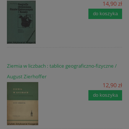
14,90 zł
do koszyka
Ziemia w liczbach : tablice geograficzno-fizyczne /
August Zierhoffer
12,90 zł
do koszyka