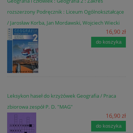
Geografia i człowiek : Geografia 2 : Zakres
rozszerzony Podręcznik : Liceum Ogólnokształcące
/ Jarosław Korba, Jan Mordawski, Wojciech Wiecki
16,90 zł
do koszyka
Leksykon haseł do krzyżówek Geografia / Praca
zbiorowa zespół P. D. "MAG"
16,90 zł
do koszyka