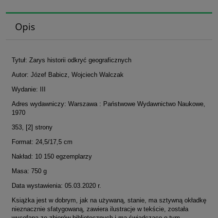
Opis
Tytuł: Zarys historii odkryć geograficznych
Autor: Józef Babicz, Wojciech Walczak
Wydanie: III
Adres wydawniczy: Warszawa : Państwowe Wydawnictwo Naukowe,
1970
353, [2] strony
Format: 24,5/17,5 cm
Nakład: 10 150 egzemplarzy
Masa: 750 g
Data wystawienia: 05.03.2020 r.
Książka jest w dobrym, jak na używaną, stanie, ma sztywną okładkę
nieznacznie sfatygowaną, zawiera ilustracje w tekście, została
wycofana ze zbiorów bibliotecznych i ma świadczące o tym