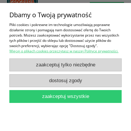
do koszyka
Dbamy o Twoją prywatność
Pliki cookies i pokrewne im technologie umożliwiają poprawne
działanie strony i pomagają nam dostosować ofertę do Twoich
potrzeb. Możesz zaakceptować wykorzystanie przez nas wszystkich
tych plików i przejść do sklepu lub dostosować użycie plików do
swoich preferencji, wybierając opcję "Dostosuj zgody".
Więcej o plikach cookies przeczytasz w naszej Polityce prywatności.
Przewodnik po świecie : Przegląd Reader's Digest :
zaakceptuj tylko niezbędne
Ilustrowana encyklopedia geograficzna
12,90 zł
dostosuj zgody
do koszyka
zaakceptuj wszystkie