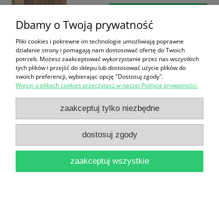
powiadom o
Dbamy o Twoją prywatność
dostępności
Pliki cookies i pokrewne im technologie umożliwiają poprawne
działanie strony i pomagają nam dostosować ofertę do Twoich
potrzeb. Możesz zaakceptować wykorzystanie przez nas wszystkich
tych plików i przejść do sklepu lub dostosować użycie plików do
swoich preferencji, wybierając opcję "Dostosuj zgody".
Więcej o plikach cookies przeczytasz w naszej Polityce prywatności.
Geografia : Encyklopedia szkolna PWN / Janusz
zaakceptuj tylko niezbędne
Puskarz (red.)
54,90 zł
dostosuj zgody
do koszyka
zaakceptuj wszystkie