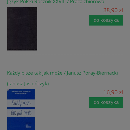
Język Polski Rocznik XXVIII / Praca zbiorowa
38,90 zł
do koszyka
Każdy pisze tak jak może / Janusz Poray-Biernacki
(Janusz Jasieńczyk)
16,90 zł
do koszyka