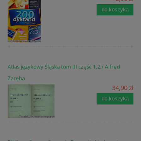
do koszyka
Atlas językowy Śląska tom III część 1,2 / Alfred
Zaręba
34,90 zł
do koszyka