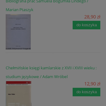
Bibliografia prac Samuela Bogumiła Lindego /
Marian Ptaszyk
28,90 zł
do koszyka
Chełmińskie księgi kamlarskie z XVII i XVIII wieku :
studium językowe / Adam Wróbel
12,90 zł
do koszyka