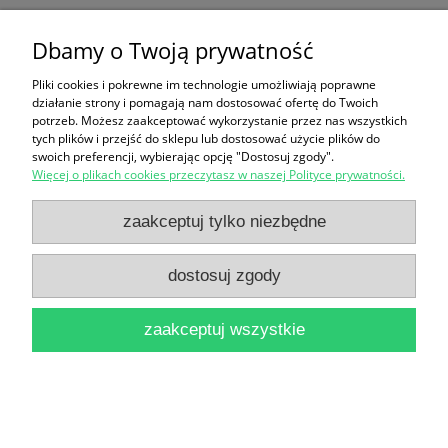
cerkiewnosłowiańskiego : Rzeczownik w
Dbamy o Twoją prywatność
staroruskim Ewangeliarzu ławryszewskim
Pliki cookies i pokrewne im technologie umożliwiają poprawne
[Porównanie rzeczowników, Wariantowe
działanie strony i pomagają nam dostosować ofertę do Twoich
potrzeb. Możesz zaakceptować wykorzystanie przez nas wszystkich
rzeczowniki]/ Iwona Katarzyna Nowakowska
tych plików i przejść do sklepu lub dostosować użycie plików do
20,00 zł
swoich preferencji, wybierając opcję "Dostosuj zgody".
Więcej o plikach cookies przeczytasz w naszej Polityce prywatności.
do koszyka
zaakceptuj tylko niezbędne
dostosuj zgody
zaakceptuj wszystkie
Przysłowie prawdę Ci powie : Przysłowia i cytaty
antologia od a do z
24,90 zł