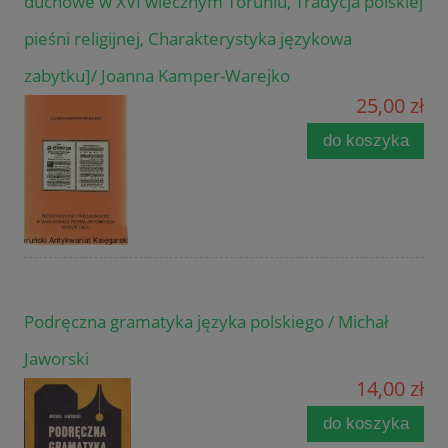
duchowe w XVI wiecznym Toruniu, Tradycja polskiej
pieśni religijnej, Charakterystyka językowa
zabytku]/ Joanna Kamper-Warejko
25,00 zł
do koszyka
Podręczna gramatyka języka polskiego / Michał
Jaworski
14,00 zł
do koszyka