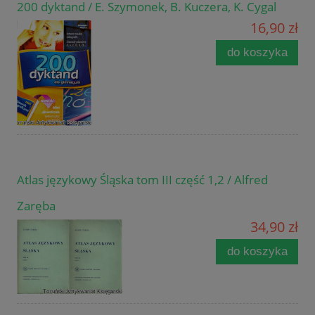
200 dyktand / E. Szymonek, B. Kuczera, K. Cygal
16,90 zł
do koszyka
Atlas językowy Śląska tom III część 1,2 / Alfred
Zaręba
34,90 zł
do koszyka