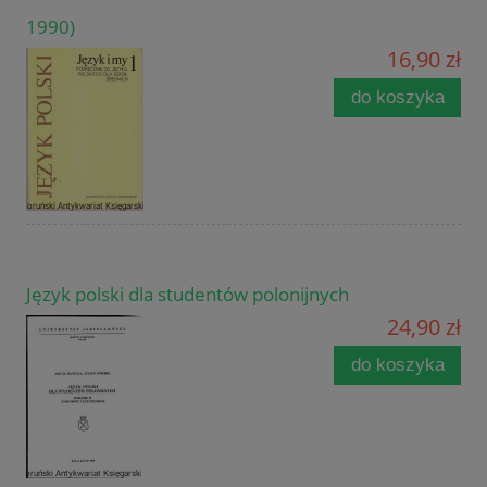
1990)
16,90 zł
do koszyka
Język polski dla studentów polonijnych
24,90 zł
do koszyka