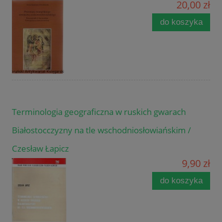
20,00 zł
do koszyka
Terminologia geograficzna w ruskich gwarach
Białostocczyzny na tle wschodniosłowiańskim /
Czesław Łapicz
9,90 zł
do koszyka