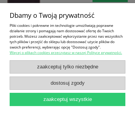
Dbamy o Twoją prywatność
Pliki cookies i pokrewne im technologie umożliwiają poprawne
działanie strony i pomagają nam dostosować ofertę do Twoich
potrzeb. Możesz zaakceptować wykorzystanie przez nas wszystkich
tych plików i przejść do sklepu lub dostosować użycie plików do
swoich preferencji, wybierając opcję "Dostosuj zgody".
Język Polski Rocznik XXVIII / Praca zbiorowa
Więcej o plikach cookies przeczytasz w naszej Polityce prywatności.
38,90 zł
zaakceptuj tylko niezbędne
do koszyka
dostosuj zgody
zaakceptuj wszystkie
Każdy pisze tak jak może / Janusz Poray-Biernacki