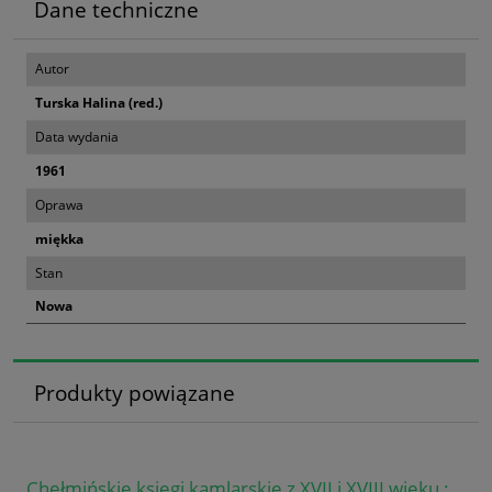
Dane techniczne
Autor
Turska Halina (red.)
Data wydania
1961
Oprawa
miękka
Stan
Nowa
Produkty powiązane
Chełmińskie księgi kamlarskie z XVII i XVIII wieku :