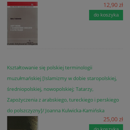
12,90 zł
do koszyka
Kształtowanie się polskiej terminologii
muzułmańskiej [Islamizmy w dobie staropolskiej,
średniopolskiej, nowopolskiej; Tatarzy,
Zapożyczenia z arabskiego, tureckiego i perskiego
do polszczyzny]/ Joanna Kulwicka-Kamińska
25,00 zł
do koszyka