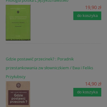
Filologia polska L Językoznawstwo
19,90 zł
do koszyka
Gdzie postawić przecinek? : Poradnik
przestankowania zw słowniczkiem / Ewa i Feliks
Przyłubscy
14,90 zł
do koszyka