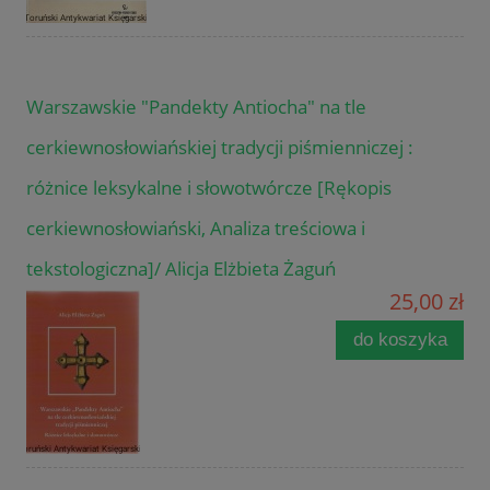
Warszawskie "Pandekty Antiocha" na tle
cerkiewnosłowiańskiej tradycji piśmienniczej :
różnice leksykalne i słowotwórcze [Rękopis
cerkiewnosłowiański, Analiza treściowa i
tekstologiczna]/ Alicja Elżbieta Żaguń
25,00 zł
do koszyka