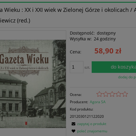
a Wieku : XX i XXI wiek w Zielonej Górze i okolicach / 
iewicz (red.)
Dostępność:
dostępny
Wysyłka w:
24 godziny
58,90 zł
Cena:
do koszyk
szt.
dodaj do 
Ocena:
Producent:
Agora SA
Kod produktu:
2012030121122020
zapytaj o produkt
poleć znajomemu