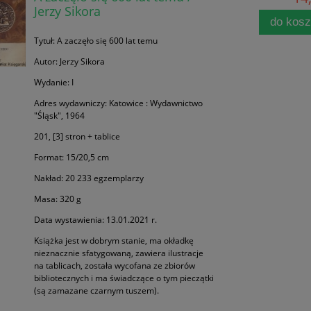
Jerzy Sikora
do kos
Tytuł: A zaczęło się 600 lat temu
Autor: Jerzy Sikora
Wydanie: I
Adres wydawniczy: Katowice : Wydawnictwo
"Śląsk", 1964
201, [3] stron + tablice
Format: 15/20,5 cm
Nakład: 20 233 egzemplarzy
Masa: 320 g
Data wystawienia: 13.01.2021 r.
Książka jest w dobrym stanie, ma okładkę
nieznacznie sfatygowaną, zawiera ilustracje
na tablicach, została wycofana ze zbiorów
bibliotecznych i ma świadczące o tym pieczątki
(są zamazane czarnym tuszem).