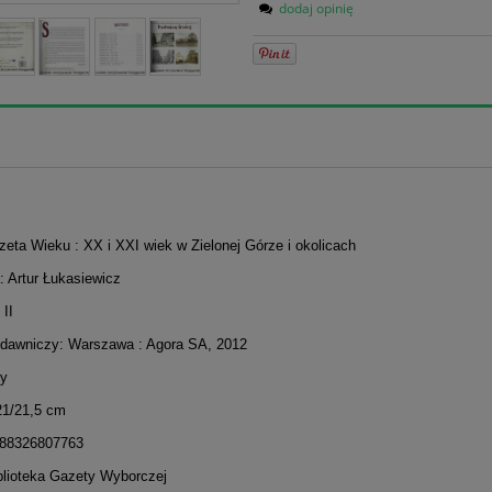
dodaj opinię
zeta Wieku : XX i XXI wiek w Zielonej Górze i okolicach
: Artur Łukasiewicz
II
dawniczy: Warszawa : Agora SA, 2012
ny
21/21,5 cm
788326807763
iblioteka Gazety Wyborczej