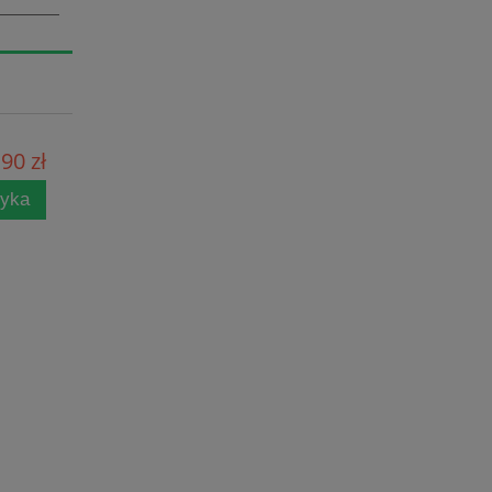
90 zł
zyka