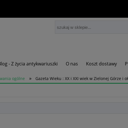
Blog - Z życia antykwariuszki
O nas
Koszt dostawy
P
»
wania ogólne
Gazeta Wieku : XX i XXI wiek w Zielonej Górze i ok