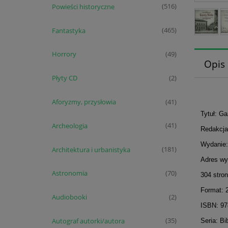
Powieści historyczne
(516)
Fantastyka
(465)
Horrory
(49)
Opis
Płyty CD
(2)
Aforyzmy, przysłowia
(41)
Tytuł: Ga
Archeologia
(41)
Redakcja
Wydanie: 
Architektura i urbanistyka
(181)
Adres wy
Astronomia
(70)
304 stro
Format: 
Audiobooki
(2)
ISBN: 9
Autograf autorki/autora
(35)
Seria: B