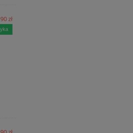
90 zł
zyka
90 zł