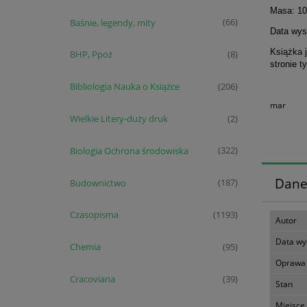
Masa: 10
Baśnie, legendy, mity
(66)
Data wyst
Książka j
BHP, Ppoż
(8)
stronie t
Bibliologia Nauka o Książce
(206)
mar
Wielkie Litery-duży druk
(2)
Biologia Ochrona środowiska
(322)
Dane
Budownictwo
(187)
Czasopisma
(1193)
Autor
Data wy
Chemia
(95)
Oprawa
Cracoviana
(39)
Stan
Miejsce