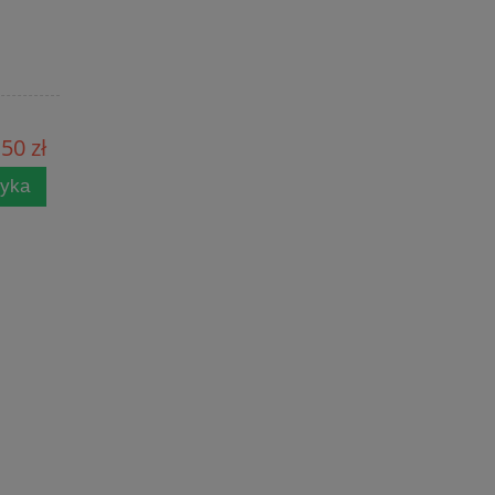
50 zł
zyka