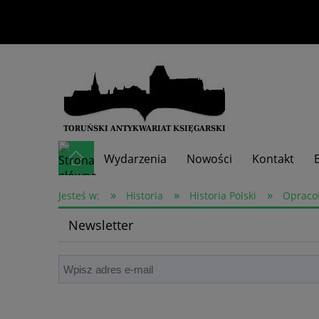
Wydarzenia
Nowości
Kontakt
»
»
»
Skup książek
Jesteś w:
Historia
Historia Polski
Opraco
Newsletter