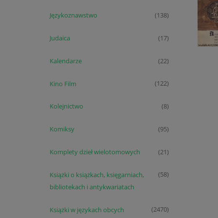
Językoznawstwo
(138)
Judaica
(17)
Kalendarze
(22)
Kino Film
(122)
Kolejnictwo
(8)
Komiksy
(95)
Komplety dzieł wielotomowych
(21)
Książki o książkach, księgarniach,
(58)
bibliotekach i antykwariatach
Książki w językach obcych
(2470)