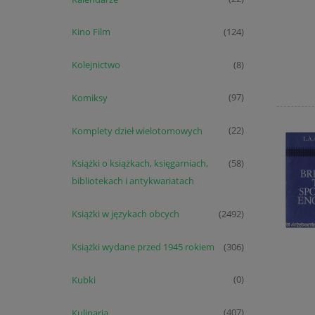
Kino Film
(124)
Kolejnictwo
(8)
Komiksy
(97)
Komplety dzieł wielotomowych
(22)
Książki o książkach, księgarniach,
(58)
bibliotekach i antykwariatach
Książki w językach obcych
(2492)
Książki wydane przed 1945 rokiem
(306)
Kubki
(0)
Kulinaria
(407)