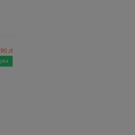
90 zł
zyka