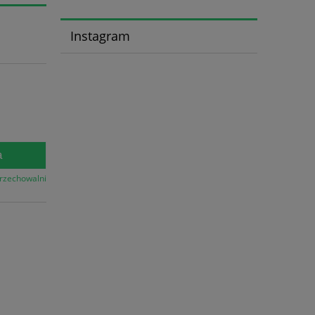
l
Instagram
a
przechowalni