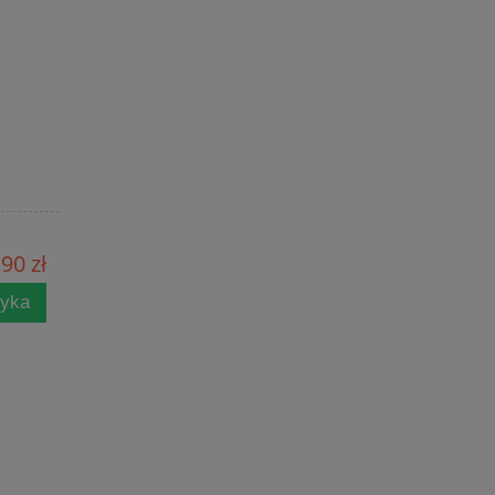
90 zł
zyka