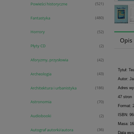
Powieści historyczne
(521)
Fantastyka
(480)
Horrory
(52)
Opis
Płyty CD
(2)
Aforyzmy, przysłowia
(42)
Tytuł: Te
Archeologia
(43)
Autor: Ja
Architektura i urbanistyka
(186)
Adres wy
47 stron
Astronomia
(70)
Format: 
ISBN: 9
Audiobooki
(2)
Masa: 16
Autograf autorki/autora
(36)
Data wyst