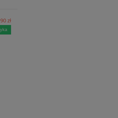
90 zł
zyka