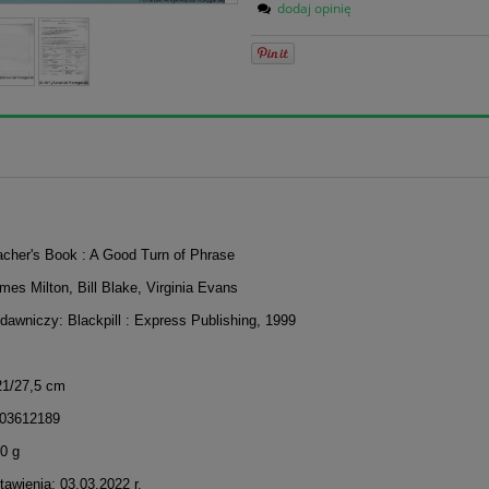
dodaj opinię
acher's Book : A Good Turn of Phrase
mes Milton, Bill Blake, Virginia Evans
dawniczy: Blackpill : Express Publishing, 1999
21/27,5 cm
603612189
0 g
awienia: 03.03.2022 r.