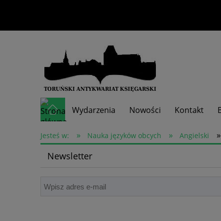
Wydarzenia
Nowości
Kontakt
»
»
»
Skup książek
Jesteś w:
Nauka języków obcych
Angielski
Newsletter