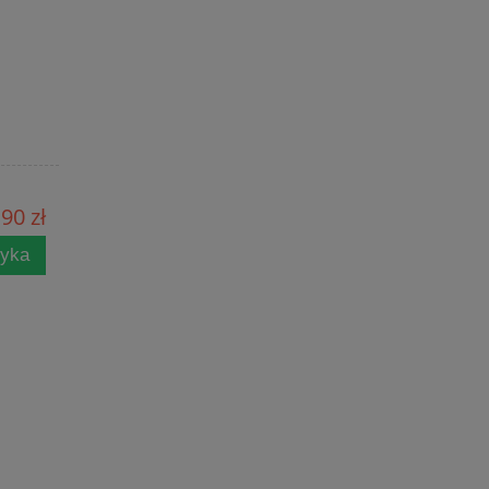
90 zł
zyka