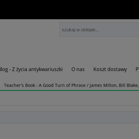
Blog - Z życia antykwariuszki
O nas
Koszt dostawy
P
Teacher's Book : A Good Turn of Phrase / James Milton, Bill Blake,