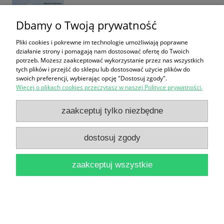
Dbamy o Twoją prywatność
Pliki cookies i pokrewne im technologie umożliwiają poprawne
działanie strony i pomagają nam dostosować ofertę do Twoich
potrzeb. Możesz zaakceptować wykorzystanie przez nas wszystkich
tych plików i przejść do sklepu lub dostosować użycie plików do
On Wings of Verse : Teachers's Guide / Anna Maria
swoich preferencji, wybierając opcję "Dostosuj zgody".
Więcej o plikach cookies przeczytasz w naszej Polityce prywatności.
Malkoc
zaakceptuj tylko niezbędne
14,90 zł
do koszyka
dostosuj zgody
zaakceptuj wszystkie
Podręcznik języka angielskiego / Tadeusz