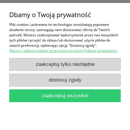
Dbamy o Twoją prywatność
Ryby / Steve Parker
19,90 zł
Pliki cookies i pokrewne im technologie umożliwiają poprawne
działanie strony i pomagają nam dostosować ofertę do Twoich
do koszyka
potrzeb. Możesz zaakceptować wykorzystanie przez nas wszystkich
tych plików i przejść do sklepu lub dostosować użycie plików do
swoich preferencji, wybierając opcję "Dostosuj zgody".
Więcej o plikach cookies przeczytasz w naszej Polityce prywatności.
zaakceptuj tylko niezbędne
dostosuj zgody
Słownik wyrazów obcych / Praca zbiorowa
25,00 zł
zaakceptuj wszystkie
do koszyka