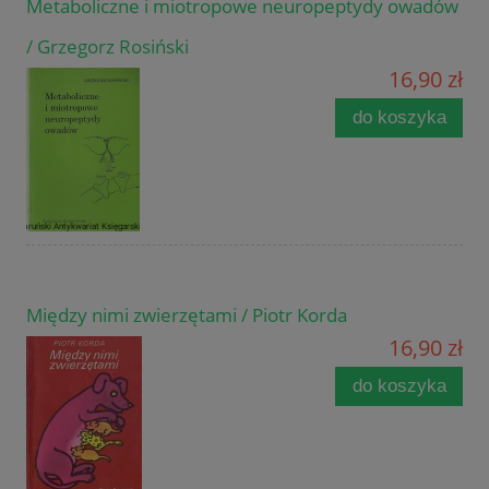
Metaboliczne i miotropowe neuropeptydy owadów
/ Grzegorz Rosiński
16,90 zł
do koszyka
Między nimi zwierzętami / Piotr Korda
16,90 zł
do koszyka